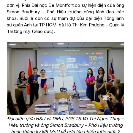
đơn vị. Phía Đại học De Montfort có sự hiện diện của ông
Simon Bradbury – Phó Hiệu trưởng cùng lãnh đạo các
khoa. Buổi lễ còn có sự tham dự của đại diện Tổng lãnh
sự quán Anh tại TP.HCM, bà Hồ Thị Kim Phượng – Quản lý
Thương mại (Giáo dục).
Đại diện giữa HSU và DMU, PGS.TS Võ Thị Ngọc Thúy –
Hiệu trưởng và ông Simon Bradbury – Phó Hiệu trưởng
hoàn thành ký kết MoU về hợp tác chiến lược giữa 2