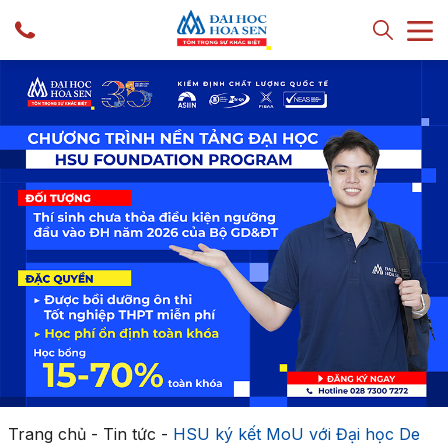
Trang chủ
-
Tin tức
-
HSU ký kết MoU với Đại học De