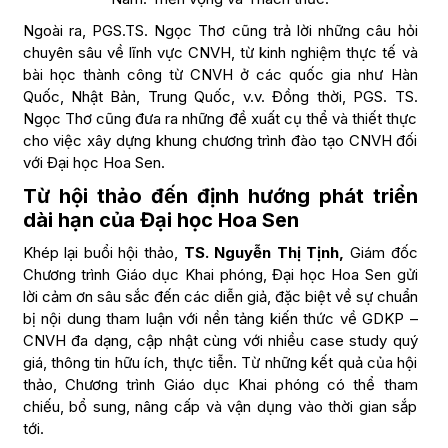
Ngoài ra, PGS.TS. Ngọc Thơ cũng trả lời những câu hỏi
chuyên sâu về lĩnh vực CNVH, từ kinh nghiệm thực tế và
bài học thành công từ CNVH ở các quốc gia như Hàn
Quốc, Nhật Bản, Trung Quốc, v.v. Đồng thời, PGS. TS.
Ngọc Thơ cũng đưa ra những đề xuất cụ thể và thiết thực
cho việc xây dựng khung chương trình đào tạo CNVH đối
với Đại học Hoa Sen.
Từ hội thảo đến định hướng phát triển
dài hạn của Đại học Hoa Sen
Khép lại buổi hội thảo,
TS. Nguyễn Thị Tịnh,
Giám đốc
Chương trình Giáo dục Khai phóng, Đại học Hoa Sen gửi
lời cảm ơn sâu sắc đến các diễn giả, đặc biệt về sự chuẩn
bị nội dung tham luận với nền tảng kiến thức về GDKP –
CNVH đa dạng, cập nhật cùng với nhiều case study quý
giá, thông tin hữu ích, thực tiễn. Từ những kết quả của hội
thảo, Chương trình Giáo dục Khai phóng có thể tham
chiếu, bổ sung, nâng cấp và vận dụng vào thời gian sắp
tới.