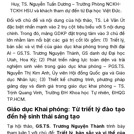
Huy, TS. Nguyễn Tuấn Dương – Trưởng Phòng NCKH-
TCKH HSU và khách tham dự đến từ Đại học Việt Đức.
Đối với chủ đề và nội dung của hội thảo, TS. Lê Văn Út
đặc biệt nhấn mạnh vào 2 trụ cột tiêu biểu với 5 nội dung
chính. Trong đó, mảng GDKP đặt trọng tâm vào 3 chủ đề
lớn nhằm làm nổi bật các giá trị cốt lõi gồm: (1) Triết lý,
bản sắc và vị thế của giáo dục khai phóng trong thời đại
AI – GS.TS. Trương Nguyện Thành, GS danh dự Đại học
Utah, Hoa Kỳ; (2) Phát triển năng lực toàn diện và trải
nghiệm sinh viên trong giáo dục khai phóng – PGS.TS.
Nguyễn Thị Kim Anh, Ủy viên Hội đồng Quốc gia và Giáo
dục Nhân lực; (3) Thiết kế chương trình, phương pháp
giảng dạy và đánh giá trong giáo dục khai phóng – TS.
Trịnh Quang Vinh, Trường ĐH Khoa học Tự nhiên, ĐHQG
TP.HCM.
Giáo dục Khai phóng: Từ triết lý đào tạo
đến hệ sinh thái sáng tạo
Tại hội thảo,
GS.TS. Trương Nguyện Thành
trình bày
tham luận 1 với chủ đề:
Triết lý, bản sắc và vị thế của