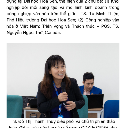
dụng tại Đại học Hoa Sen, thể hiện qua 2 chủ đề: (1) Khởi
nghiệp đổi mới sáng tạo và mô hình kinh doanh trong
công nghiệp văn hóa trên thế giới – TS. Từ Minh Thiện,
Phó Hiệu trưởng Đại học Hoa Sen; (2) Công nghiệp văn
hóa ở Việt Nam: Triển vọng và Thách thức – PGS. TS.
Nguyễn Ngọc Thơ, Canada.
TS. Đỗ Thị Thanh Thủy điều phối và chủ trì phiên thảo
luận, đặt ra các câu hỏi sâu về mảng GDKP- CNVH cho