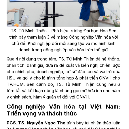
TS. Từ Minh Thiện – Phó hiệu trưởng Đại học Hoa Sen
trình bày tham luận 3 về mảng Công nghiệp Văn hóa với
chủ đề: Khởi nghiệp đổi mới sáng tạo và mô hình kinh
doanh trong công nghiệp văn hóa trên thế giới
Qua 4 nội dung trọng tâm, TS. Từ Minh Thiện đã hệ thống,
phân tích, đánh giá, đưa ra đề xuất và kiến nghị chiến lược
cho chính phủ, doanh nghiệp, cơ sở đào tạo và vai trò của
HSU và gợi ý cho lộ trình tổng hợp & phát triển CNVH cho
TP.HCM. Bên cạnh đó, TS. Từ Minh Thiện cũng nêu 6
tóm tắt và kết luận cũng là những gợi mở hữu ích cho hàm
ý chính sách, hàm ý quản trị đối với CNVH.
Công nghiệp Văn hóa tại Việt Nam:
Triển vọng và thách thức
PGS. TS. Nguyễn Ngọc Thơ
trình bày tại phiện thảo luận