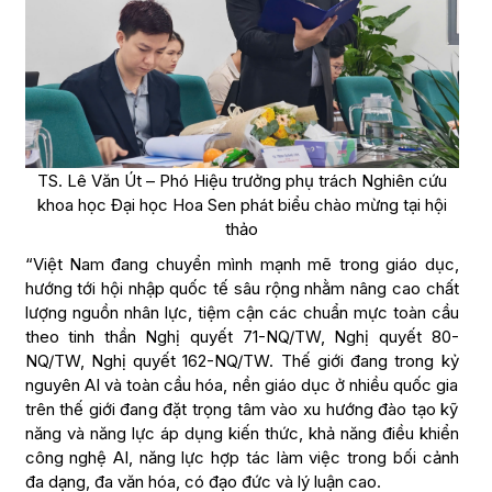
TS. Lê Văn Út – Phó Hiệu trưởng phụ trách Nghiên cứu
khoa học Đại học Hoa Sen phát biểu chào mừng tại hội
thảo
“Việt Nam đang chuyển mình mạnh mẽ trong giáo dục,
hướng tới hội nhập quốc tế sâu rộng nhằm nâng cao chất
lượng nguồn nhân lực, tiệm cận các chuẩn mực toàn cầu
theo tinh thần Nghị quyết 71-NQ/TW, Nghị quyết 80-
NQ/TW, Nghị quyết 162-NQ/TW. Thế giới đang trong kỷ
nguyên AI và toàn cầu hóa, nền giáo dục ở nhiều quốc gia
trên thế giới đang đặt trọng tâm vào xu hướng đào tạo kỹ
năng và năng lực áp dụng kiến thức, khả năng điều khiển
công nghệ AI, năng lực hợp tác làm việc trong bối cảnh
đa dạng, đa văn hóa, có đạo đức và lý luận cao.