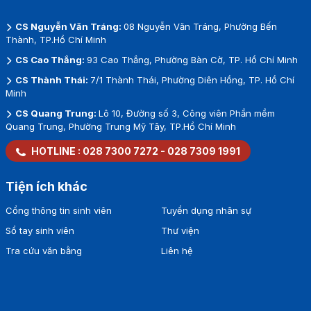
CS Nguyễn Văn Tráng:
08 Nguyễn Văn Tráng, Phường Bến
Thành, TP.Hồ Chí Minh
CS Cao Thắng:
93 Cao Thắng, Phường Bàn Cờ, TP. Hồ Chí Minh
CS Thành Thái:
7/1 Thành Thái, Phường Diên Hồng, TP. Hồ Chí
Minh
CS Quang Trung:
Lô 10, Đường số 3, Công viên Phần mềm
Quang Trung, Phường Trung Mỹ Tây, TP.Hồ Chí Minh
HOTLINE :
028 7300 7272
-
028 7309 1991
Tiện ích khác
Cổng thông tin sinh viên
Tuyển dụng nhân sự
Sổ tay sinh viên
Thư viện
Tra cứu văn bằng
Liên hệ