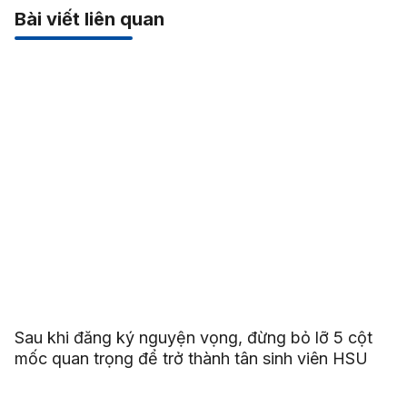
Bài viết liên quan
Sau khi đăng ký nguyện vọng, đừng bỏ lỡ 5 cột
mốc quan trọng để trở thành tân sinh viên HSU