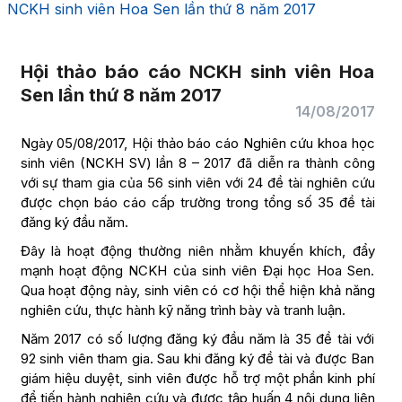
NCKH sinh viên Hoa Sen lần thứ 8 năm 2017
Hội thảo báo cáo NCKH sinh viên Hoa
Sen lần thứ 8 năm 2017
14/08/2017
Ngày 05/08/2017, Hội thảo báo cáo Nghiên cứu khoa học
sinh viên (NCKH SV) lần 8 – 2017 đã diễn ra thành công
với sự tham gia của 56 sinh viên với 24 đề tài nghiên cứu
được chọn báo cáo cấp trường trong tổng số 35 đề tài
đăng ký đầu năm.
Đây là hoạt động thường niên nhằm khuyến khích, đẩy
mạnh hoạt động NCKH của sinh viên Đại học Hoa Sen.
Qua hoạt động này, sinh viên có cơ hội thể hiện khả năng
nghiên cứu, thực hành kỹ năng trình bày và tranh luận.
Năm 2017 có số lượng đăng ký đầu năm là 35 đề tài với
92 sinh viên tham gia. Sau khi đăng ký đề tài và được Ban
giám hiệu duyệt, sinh viên được hỗ trợ một phần kinh phí
để tiến hành nghiên cứu và được tập huấn 4 nội dung liên