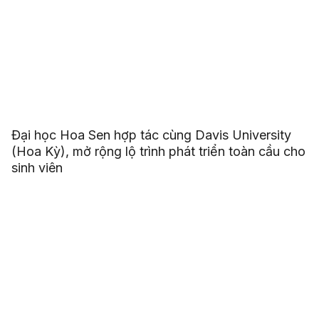
Đại học Hoa Sen hợp tác cùng Davis University
(Hoa Kỳ), mở rộng lộ trình phát triển toàn cầu cho
sinh viên