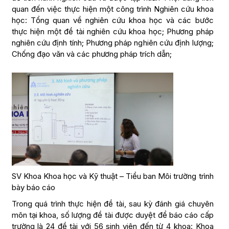
quan đến việc thực hiện một công trình Nghiên cứu khoa
học: Tổng quan về nghiên cứu khoa học và các bước
thực hiện một đề tài nghiên cứu khoa học; Phương pháp
nghiên cứu định tính; Phương pháp nghiên cứu định lượng;
Chống đạo văn và các phương pháp trích dẫn;
SV Khoa Khoa học và Kỹ thuật – Tiểu ban Môi trường trình
bày báo cáo
Trong quá trình thực hiện đề tài, sau kỳ đánh giá chuyên
môn tại khoa, số lượng đề tài được duyệt để báo cáo cấp
trường là 24 đề tài với 56 sinh viên đến từ 4 khoa: Khoa