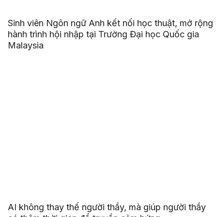
Sinh viên Ngôn ngữ Anh kết nối học thuật, mở rộng
hành trình hội nhập tại Trường Đại học Quốc gia
Malaysia
AI không thay thế người thầy, mà giúp người thầy