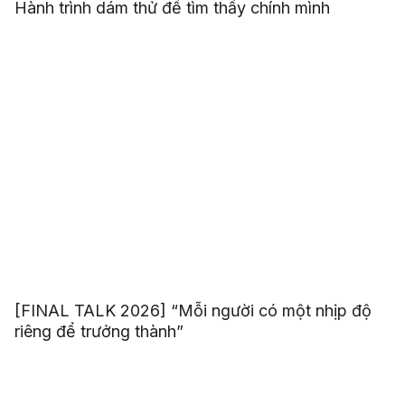
Hành trình dám thử để tìm thấy chính mình
[FINAL TALK 2026] “Mỗi người có một nhịp độ
riêng để trưởng thành”