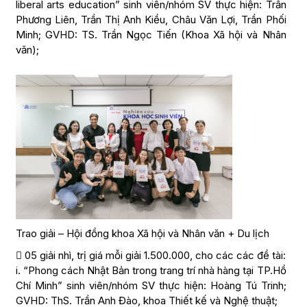
liberal arts education” sinh viên/nhóm SV thực hiện: Trần
Phương Liên, Trần Thị Anh Kiều, Châu Văn Lợi, Trần Phối
Minh; GVHD: TS. Trần Ngọc Tiến (Khoa Xã hội và Nhân
văn);
Trao giải – Hội đồng khoa Xã hội và Nhân văn + Du lịch
 05 giải nhì, trị giá mỗi giải 1.500.000, cho các các đề tài:
i. “Phong cách Nhật Bản trong trang trí nhà hàng tại TP.Hồ
Chí Minh” sinh viên/nhóm SV thực hiện: Hoàng Tú Trinh;
GVHD: ThS. Trần Anh Đào, khoa Thiết kế và Nghệ thuật;