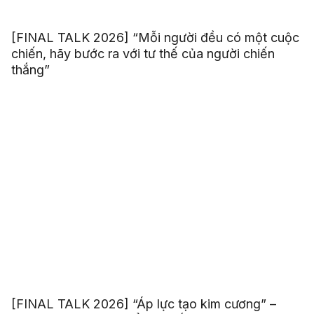
[FINAL TALK 2026] “Mỗi người đều có một cuộc
chiến, hãy bước ra với tư thế của người chiến
thắng”
[FINAL TALK 2026] “Áp lực tạo kim cương” –