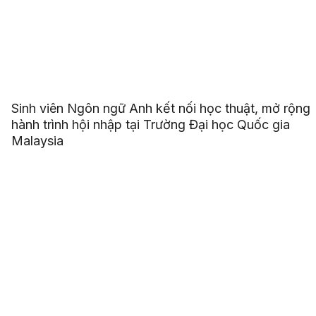
Sinh viên Ngôn ngữ Anh kết nối học thuật, mở rộng
hành trình hội nhập tại Trường Đại học Quốc gia
Malaysia
✨ LỄ KỶ NIỆM 35 NĂM HOA SEN✨
02
22
10
19
NGÀY
GIỜ
PHÚT
GIÂY