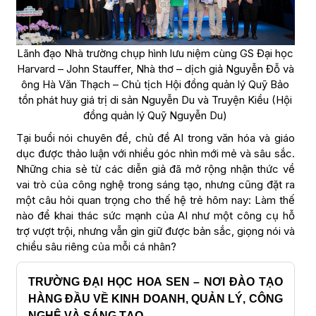
Lãnh đạo Nhà trường chụp hình lưu niệm cùng GS Đại học
Harvard – John Stauffer, Nhà thơ – dịch giả Nguyễn Đỗ và
ông Hà Văn Thạch – Chủ tịch Hội đồng quản lý Quỹ Bảo
tồn phát huy giá trị di sản Nguyễn Du và Truyện Kiều (Hội
đồng quản lý Quỹ Nguyễn Du)
Tại buổi nói chuyên đề, chủ đề AI trong văn hóa và giáo
dục được thảo luận với nhiều góc nhìn mới mẻ và sâu sắc.
Những chia sẻ từ các diễn giả đã mở rộng nhận thức về
vai trò của công nghệ trong sáng tạo, nhưng cũng đặt ra
một câu hỏi quan trọng cho thế hệ trẻ hôm nay: Làm thế
nào để khai thác sức mạnh của AI như một công cụ hỗ
trợ vượt trội, nhưng vẫn gìn giữ được bản sắc, giọng nói và
chiều sâu riêng của mỗi cá nhân?
TRƯỜNG ĐẠI HỌC HOA SEN – NƠI ĐÀO TẠO
HÀNG ĐẦU VỀ KINH DOANH, QUẢN LÝ, CÔNG
NGHỆ VÀ SÁNG TẠO