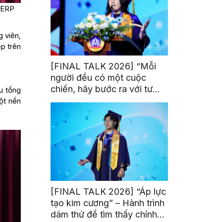
 ERP
 viên,
p trên
[FINAL TALK 2026] “Mỗi
người đều có một cuộc
chiến, hãy bước ra với tư
u tổng
thế của người chiến thắng”
ột nền
[FINAL TALK 2026] “Áp lực
tạo kim cương” – Hành trình
dám thử để tìm thấy chính