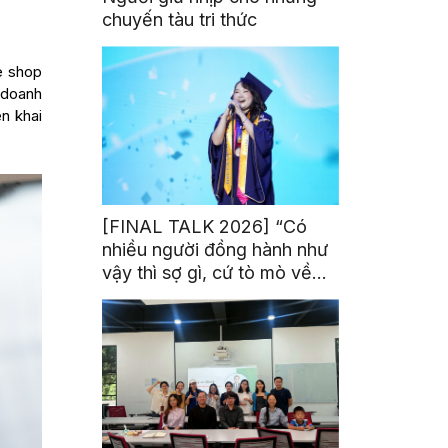
chuyến tàu tri thức
e shop
 doanh
n khai
[FINAL TALK 2026] “Có
nhiều người đồng hành như
vậy thì sợ gì, cứ tò mò về
thế giới thôi”