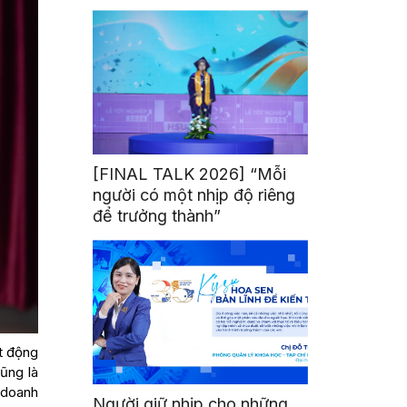
mình
[FINAL TALK 2026] “Mỗi
người có một nhịp độ riêng
để trưởng thành”
t động
ũng là
 doanh
Người giữ nhịp cho những