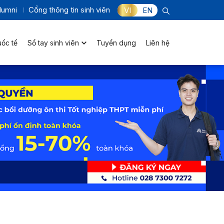
lumni
Cổng thông tin sinh viên
VI
EN
uốc tế
Sổ tay sinh viên
Tuyển dụng
Liên hệ