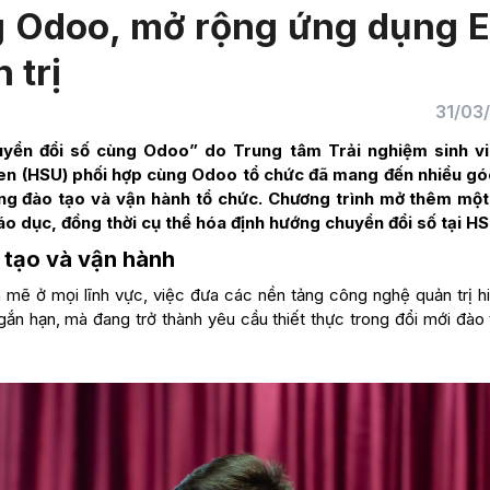
 Odoo, mở rộng ứng dụng 
 trị
31/03
uyển đổi số cùng Odoo” do Trung tâm Trải nghiệm sinh v
n (HSU) phối hợp cùng Odoo tổ chức đã mang đến nhiều gó
ong đào tạo và vận hành tổ chức. Chương trình mở thêm mộ
iáo dục, đồng thời cụ thể hóa định hướng chuyển đổi số tại HS
 tạo và vận hành
 mẽ ở mọi lĩnh vực, việc đưa các nền tảng công nghệ quản trị hi
ắn hạn, mà đang trở thành yêu cầu thiết thực trong đổi mới đào 