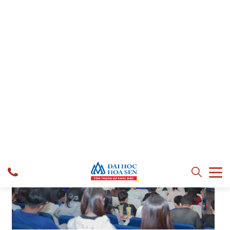
Hội thảo có sự góp mặt của diễn giả Oronde N. Freeman
– English Language Fellow (Chuyên gia Ngôn ngữ tiếng
Anh thuộc Bộ Ngoại giao Hoa Kỳ) đến từ RELO Việt Nam.
Sự xuất hiện của diễn giả quốc tế cùng quy mô tham dự
rộng mở cho thấy sự phát triển mạnh mẽ của HSU trong
kết nối học thuật toàn cầu.