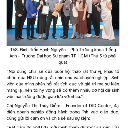
ThS. Đinh Trần Hạnh Nguyên – Phó Trưởng khoa Tiếng
Anh – Trường Đại học Sư phạm TP.HCM (Thứ 5 từ phải
qua)
“Nội dung chia sẻ của buổi hội thảo rất thú vị, khâu tổ
chức của HSU cũng rất chỉn chu và chuyên nghiệp. Sinh
viên của mình phản hồi rất tích cực về giá trị mà sự kiện
mang lại, nên tôi hy vọng sẽ có thêm nhiều cơ hội để sinh
viên hai trường được giao lưu với nhau.”
Chị Nguyễn Thị Thúy Diễm – Founder of DID Center, đại
diện doanh nghiệp đồng hành trong lĩnh vực giáo dục,
cũng gửi lời cảm ơn và chia sẻ sau sự kiện:
“Rất cảm ơn HSU đã mời mình tham dự một sự kiện vừa