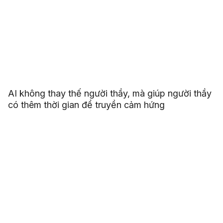
AI không thay thế người thầy, mà giúp người thầy
có thêm thời gian để truyền cảm hứng
LỄ KỶ NIỆM 35 NĂM HOA SEN
25
04
20
10
NGÀY
GIỜ
PHÚT
GIÂY