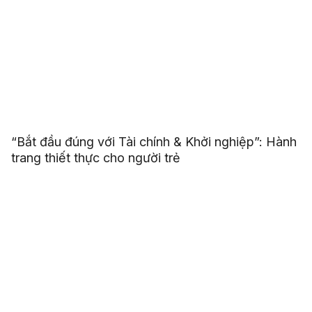
“Bắt đầu đúng với Tài chính & Khởi nghiệp”: Hành
trang thiết thực cho người trẻ