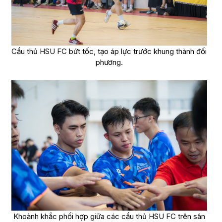
Cầu thủ HSU FC bứt tốc, tạo áp lực trước khung thành đối
phương.
Khoảnh khắc phối hợp giữa các cầu thủ HSU FC trên sân