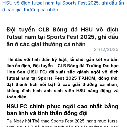
HSU vô địch futsal nam tại Sports Fest 2025, ghi dấu ấn
ở các giải thưởng cá nhân
Đội tuyển CLB Bóng đá HSU vô địch
futsal nam tại Sports Fest 2025, ghi dấu
ấn ở các giải thưởng cá nhân
21/12/2025
Thi đấu với tinh thần kỷ luật, lối chơi gắn kết và bản
lĩnh ổn định, Đội tuyển – CLB Bóng đá Trường Đại học
Hoa Sen (HSU FC) đã xuất sắc giành ngôi vô địch
futsal nam tại Sports Fest 2025 TP.HCM, đồng thời
đạt thành tích nổi bật ở các giải thưởng cá nhân,
khẳng định hình ảnh sinh viên HSU năng động và
toàn diện.
HSU FC chinh phục ngôi cao nhất bằng
bản lĩnh và tinh thần đồng đội
Tại Ngày hội Thể thao Sports Fest 2025, hạng mục futsal