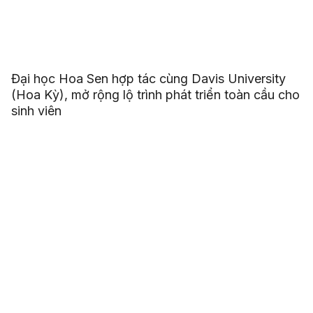
Đại học Hoa Sen hợp tác cùng Davis University
(Hoa Kỳ), mở rộng lộ trình phát triển toàn cầu cho
sinh viên