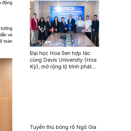
là động
 tướng
dẫn và
số toàn
Đại học Hoa Sen hợp tác
cùng Davis University (Hoa
Kỳ), mở rộng lộ trình phát
triển toàn cầu cho sinh viên
Tuyển thủ bóng rổ Ngô Gia