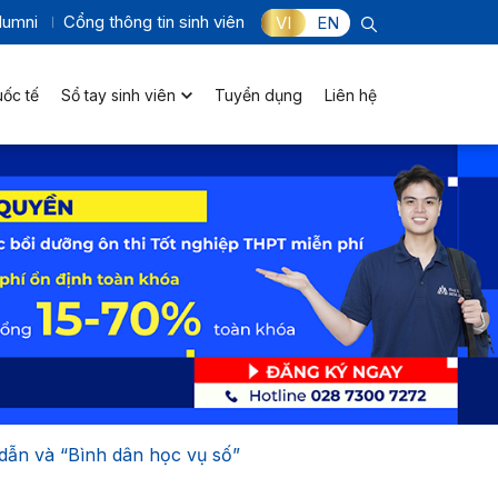
lumni
Cổng thông tin sinh viên
VI
EN
uốc tế
Sổ tay sinh viên
Tuyển dụng
Liên hệ
 dẫn và “Bình dân học vụ số”