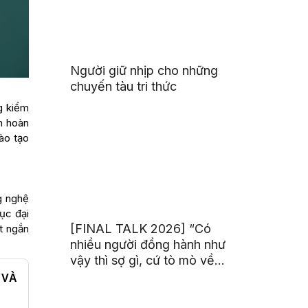
Người giữ nhịp cho những
chuyến tàu tri thức
ng kiểm
m hoàn
ào tạo
g nghệ
ục đại
[FINAL TALK 2026] “Có
t ngắn
nhiều người đồng hành như
vậy thì sợ gì, cứ tò mò về
thế giới thôi”
 VÀ