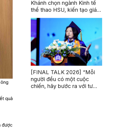
Khánh chọn ngành Kinh tế
thể thao HSU, kiến tạo giá
trị từ đam mê thể thao
[FINAL TALK 2026] “Mỗi
người đều có một cuộc
công
chiến, hãy bước ra với tư
thế của người chiến thắng”
kết quả
ận được