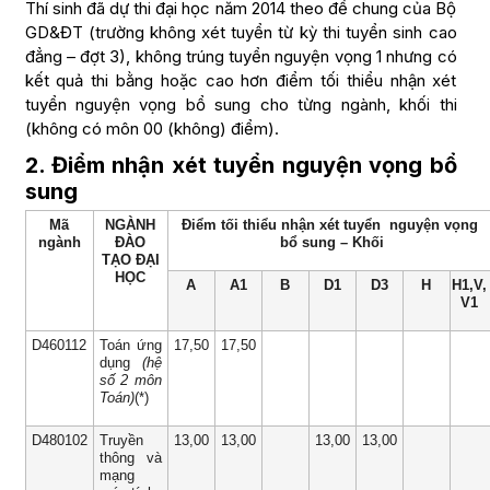
Thí sinh đã dự thi đại học năm 2014 theo đề chung của Bộ
GD&ĐT (trường không xét tuyển từ kỳ thi tuyển sinh cao
đẳng – đợt 3), không trúng tuyển nguyện vọng 1 nhưng có
kết quả thi bằng hoặc cao hơn điểm tối thiểu nhận xét
tuyển nguyện vọng bổ sung cho từng ngành, khối thi
(không có môn 00 (không) điểm).
2. Điểm nhận xét tuyển nguyện vọng bổ
sung
Mã
NGÀNH
Điểm tối thiểu nhận xét tuyển nguyện vọng
ngành
ĐÀO
bổ sung – Khối
TẠO ĐẠI
HỌC
A
A1
B
D1
D3
H
H1,V,
V1
D460112
Toán ứng
17,50
17,50
dụng
(hệ
số 2 môn
Toán)
(*)
D480102
Truyền
13,00
13,00
13,00
13,00
thông và
mạng