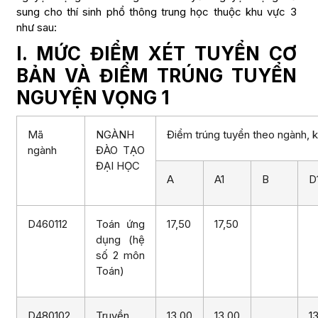
sung cho thí sinh phổ thông trung học thuộc khu vực 3
như sau:
I. MỨC ĐIỂM XÉT TUYỂN CƠ
BẢN VÀ ĐIỂM TRÚNG TUYỂN
NGUYỆN VỌNG 1
Mã
NGÀNH
Điểm trúng tuyển theo ngành, k
ngành
ĐÀO TẠO
ĐẠI HỌC
A
A1
B
D
D460112
Toán ứng
17,50
17,50
dụng (hệ
số 2 môn
Toán)
D480102
Truyền
13,00
13,00
1