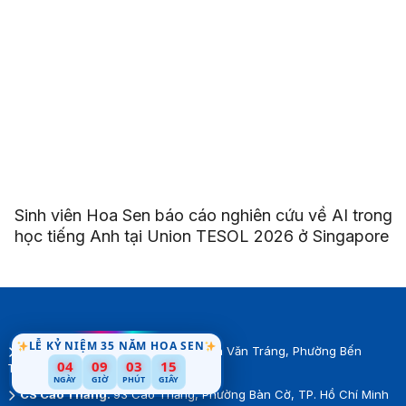
Sinh viên Hoa Sen báo cáo nghiên cứu về AI trong
học tiếng Anh tại Union TESOL 2026 ở Singapore
LỄ KỶ NIỆM 35 NĂM HOA SEN
CS Nguyễn Văn Tráng:
08 Nguyễn Văn Tráng, Phường Bến
04
09
03
13
Thành, TP.Hồ Chí Minh
NGÀY
GIỜ
PHÚT
GIÂY
CS Cao Thắng:
93 Cao Thắng, Phường Bàn Cờ, TP. Hồ Chí Minh