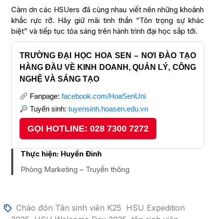
Cảm ơn các HSUers đã cùng nhau viết nên những khoảnh
khắc rực rỡ. Hãy giữ mãi tinh thần “Tôn trọng sự khác
biệt” và tiếp tục tỏa sáng trên hành trình đại học sắp tới.
TRƯỜNG ĐẠI HỌC HOA SEN – NƠI ĐÀO TẠO
HÀNG ĐẦU VỀ KINH DOANH, QUẢN LÝ, CÔNG
NGHỆ VÀ SÁNG TẠO
Fanpage:
facebook.com/HoaSenUni
Tuyển sinh:
tuyensinh.hoasen.edu.vn
GỌI HOTLINE: 028 7300 7272
Thực hiện:
Huyền Đinh
Phòng Marketing – Truyền thông
Chào đón Tân sinh viên K25
HSU Expedition