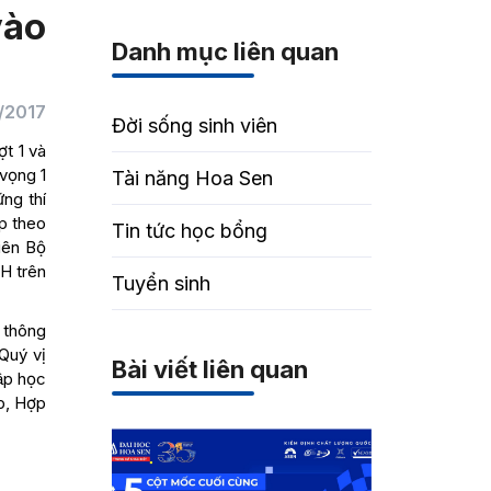
vào
Danh mục liên quan
/2017
Đời sống sinh viên
t 1 và
vọng 1
Tài năng Hoa Sen
ng thí
p theo
Tin tức học bổng
iên Bộ
H trên
Tuyển sinh
 thông
Quý vị
Bài viết liên quan
̣p học
p, Hợp