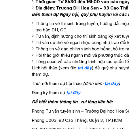
Thời gian: Từ 8h30 đến 16h00 vào các ngày
Địa điểm: Trường ĐH Hoa Sen – 93 Cao Thắn
Đến tham dự Ngày hội, quý phụ huynh và các ba
Thông tin về thí sinh trúng tuyển, hướng dẫn n
tạo bậc ĐH, CĐ
Tư vấn, định hướng cho thí sinh đăng ký xét tuy
Tư vấn cụ thể về ngành học cũng như trao đổi kin
Thông tin về các chính sách học bổng, hỗ trợ họ
Hội thảo giới thiệu ngành mới và phương thức đa
Tổng quan về các chương trình hợp tác quốc tế
Lịch hội thảo (xem file
tại đây
) để quý phụ huynh
tham dự.
Thư mời tham dự hội thảo
(
đính kèm
tại đây
)
Đăng ký tham dự
tại đây
Để biết thêm thông tin, vui lòng liên hệ:
Phòng Tư vấn tuyển sinh – Trường Đại học Hoa S
Phòng C003, 93 Cao Thắng, Quận 3, TP.HCM