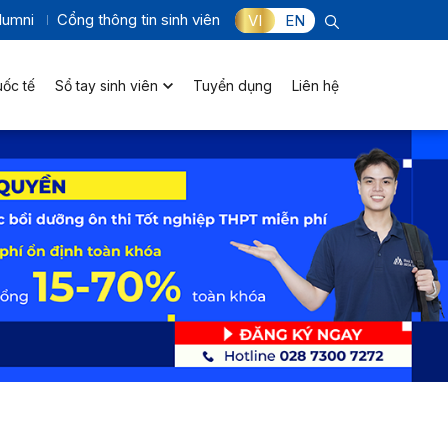
lumni
Cổng thông tin sinh viên
VI
EN
uốc tế
Sổ tay sinh viên
Tuyển dụng
Liên hệ