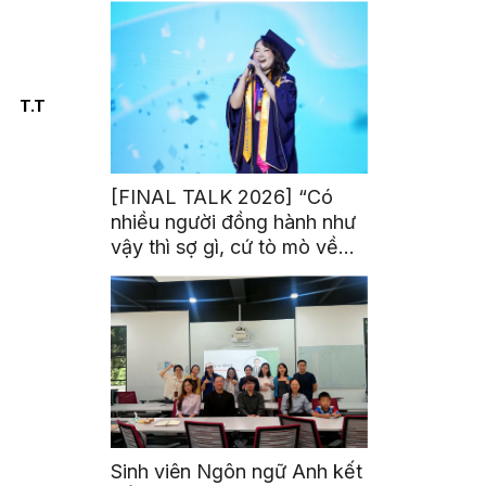
T.T
[FINAL TALK 2026] “Có
nhiều người đồng hành như
vậy thì sợ gì, cứ tò mò về
thế giới thôi”
Sinh viên Ngôn ngữ Anh kết