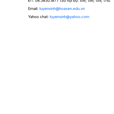
ĐT: 08.3830.1877 (Số nội bộ: 106; 156; 154; 174)
Email:
tuyensinh@hoasen.edu.vn
Yahoo chat:
tuyensinh@yahoo.com