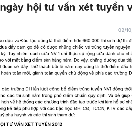
ngày hội tư vấn xét tuyển 
02/10
dục và Đào tạo cũng là thời điểm hơn 660.000 thí sinh dự thi đợ
c đua đầy cam go để có được những chiếc vé trúng tuyển nguyện 
ký. Tuy nhiên, cánh cửa NV 1 chỉ thực sự rộng cửa dành cho nhữ
 so với mặt bằng điểm sàn hằng năm. Do vậy, chặng đường đua tiế
đoán sẽ đầy thử thách bởi lẽ năm nay cũng là thời điểm đầu t
n hoàn toàn mới, giành toàn quyền chủ động về phía các trường Đ
 các trường ĐH lần lượt công bố điểm trúng tuyển NV1 đồng thời
ho các thí sinh nằm trong phổ điểm chuẩn quy định. Và để giúp 
õ hơn về hệ thống các chương trình đào tạo trước khi làm hồ sơ nhâ
ọng kế tiếp phù hợp với các bậc học ĐH, CĐ, TCCN, KTV cao cấ
ý phụ huynh và các thí sinh tham dự:
ỘI TƯ VẤN XÉT TUYỂN 2012