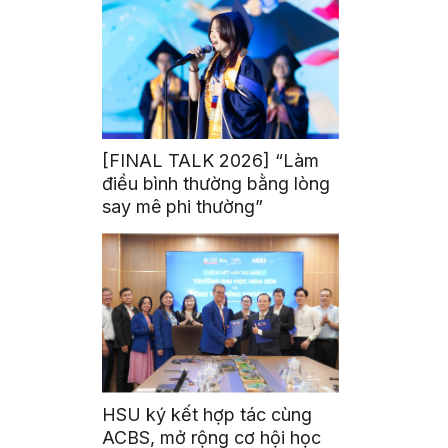
[FINAL TALK 2026] “Làm
điều bình thường bằng lòng
say mê phi thường”
HSU ký kết hợp tác cùng
ACBS, mở rộng cơ hội học