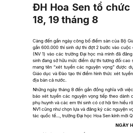
ĐH Hoa Sen tổ chức 
18, 19 tháng 8
Càng đến gần ngày công bố điểm sàn của Bộ Giáo 
gần 600.000 thí sinh dự thi đợt 2 bước vào cuộ
(NV 1) vào các trường Đại học mà mình đã đăng 
sinh đang sở hữu mức điểm dự thi tương đối cao
mang tên “xét tuyển các nguyện vọng” được dự 
Giáo dục và Đào tạo thí điểm hình thức xét tuyể
địa bàn cả nước.
Những ngày tháng 8 đến gần đồng nghĩa với việc
báo xét tuyển các nguyện vọng tiếp theo dành c
phụ huynh và các em thí sinh có cơ hội tìm hiểu r
NV1 cũng như chọn lựa và đăng ký các nguyện v
tác quốc tế…, trường Đại học Hoa Sen kính mời Qu
NGÀY H