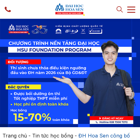
Trang chủ
-
Tin tức học bổng
-
ĐH Hoa Sen công bố