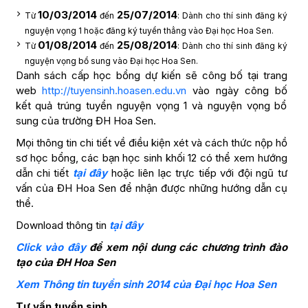
10/03/2014
25/07/2014
Từ
đến
: Dành cho thí sinh đăng ký
nguyện vọng 1 hoặc đăng ký tuyển thẳng vào Đại học Hoa Sen.
01/08/2014
25/08/2014
Từ
đến
: Dành cho thí sinh đăng ký
nguyện vọng bổ sung vào Đại học Hoa Sen.
Danh sách cấp học bổng dự kiến sẽ công bố tại trang
web
http://tuyensinh.hoasen.edu.vn
vào ngày công bố
kết quả trúng tuyển nguyện vọng 1 và nguyện vọng bổ
sung của trường ĐH Hoa Sen.
Mọi thông tin chi tiết về điều kiện xét và cách thức nộp hồ
sơ học bổng, các bạn học sinh khối 12 có thể xem hướng
dẫn chi tiết
tại đây
hoặc liên lạc trực tiếp với đội ngũ tư
vấn của ĐH Hoa Sen để nhận được những hướng dẫn cụ
thể.
Download thông tin
tại đây
Click vào đây
để xem nội dung các chương trình đào
tạo của ĐH Hoa Sen
Xem Thông tin tuyển sinh 2014 của Đại học Hoa Sen
Tư vấn tuyển sinh