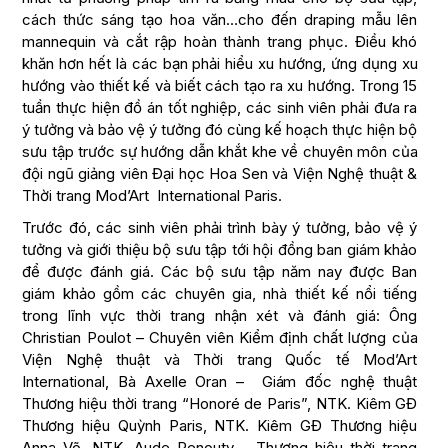
cách thức sáng tạo hoa văn…cho đến draping mẫu lên
mannequin và cắt rập hoàn thành trang phục. Điều khó
khăn hơn hết là các bạn phải hiểu xu hướng, ứng dụng xu
hướng vào thiết kế và biết cách tạo ra xu hướng. Trong 15
tuần thực hiện đồ án tốt nghiệp, các sinh viên phải đưa ra
ý tưởng và bảo vệ ý tưởng đó cùng kế hoạch thực hiện bộ
sưu tập trước sự hướng dẫn khắt khe về chuyên môn của
đội ngũ giảng viên Đại học Hoa Sen và Viện Nghệ thuật &
Thời trang Mod’Art International Paris.
Trước đó, các sinh viên phải trình bày ý tưởng, bảo vệ ý
tưởng và giới thiệu bộ sưu tập tới hội đồng ban giám khảo
để được đánh giá. Các bộ sưu tập năm nay được Ban
giám khảo gồm các chuyên gia, nhà thiết kế nổi tiếng
trong lĩnh vực thời trang nhận xét và đánh giá: Ông
Christian Poulot – Chuyên viên Kiểm định chất lượng của
Viện Nghệ thuật và Thời trang Quốc tế Mod’Art
International, Bà Axelle Oran – Giám đốc nghệ thuật
Thương hiệu thời trang “Honoré de Paris”, NTK. Kiêm GĐ
Thương hiệu Quỳnh Paris, NTK. Kiêm GĐ Thương hiệu
Anna Võ, NTK. Aude Penouty – Thương hiệu thời trang