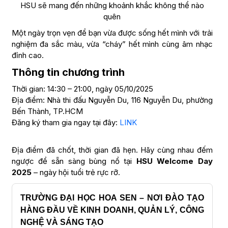
HSU sẽ mang đến những khoảnh khắc không thể nào
quên
Một ngày trọn vẹn để bạn vừa được sống hết mình với trải
nghiệm đa sắc màu, vừa “cháy” hết mình cùng âm nhạc
đỉnh cao.
Thông tin chương trình
Thời gian: 14:30 – 21:00, ngày 05/10/2025
Địa điểm: Nhà thi đấu Nguyễn Du, 116 Nguyễn Du, phường
Bến Thành, TP.HCM
Đăng ký tham gia ngay tại đây:
LINK
Địa điểm đã chốt, thời gian đã hẹn. Hãy cùng nhau đếm
ngược để sẵn sàng bùng nổ tại
HSU Welcome Day
2025
– ngày hội tuổi trẻ rực rỡ.
TRƯỜNG ĐẠI HỌC HOA SEN – NƠI ĐÀO TẠO
HÀNG ĐẦU VỀ KINH DOANH, QUẢN LÝ, CÔNG
NGHỆ VÀ SÁNG TẠO