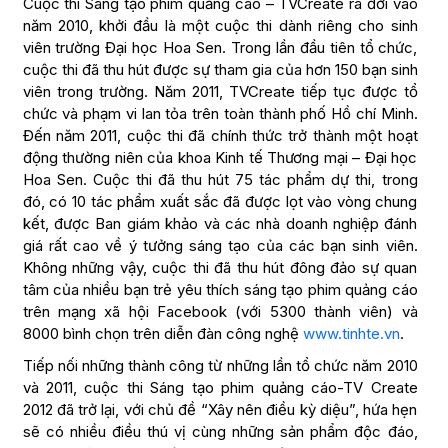
Cuộc thi Sáng tạo phim quảng cáo – TVCreate ra đời vào
năm 2010, khởi đầu là một cuộc thi dành riêng cho sinh
viên trường Đại học Hoa Sen. Trong lần đầu tiên tổ chức,
cuộc thi đã thu hút được sự tham gia của hơn 150 bạn sinh
viên trong trường. Năm 2011, TVCreate tiếp tục được tổ
chức và phạm vi lan tỏa trên toàn thành phố Hồ chí Minh.
Đến năm 2011, cuộc thi đã chính thức trở thành một hoạt
động thường niên của khoa Kinh tế Thương mại – Đại học
Hoa Sen. Cuộc thi đã thu hút 75 tác phẩm dự thi, trong
đó, có 10 tác phẩm xuất sắc đã được lọt vào vòng chung
kết, được Ban giám khảo và các nhà doanh nghiệp đánh
giá rất cao về ý tưởng sáng tạo của các bạn sinh viên.
Không những vậy, cuộc thi đã thu hút đông đảo sự quan
tâm của nhiều bạn trẻ yêu thích sáng tạo phim quảng cáo
trên mạng xã hội Facebook (với 5300 thành viên) và
8000 bình chọn trên diễn đàn công nghệ
www.tinhte.vn
.
Tiếp nối những thành công từ những lần tổ chức năm 2010
và 2011, cuộc thi Sáng tạo phim quảng cáo-TV Create
2012 đã trở lại, với chủ đề “Xây nên điều kỳ diệu”, hứa hẹn
sẽ có nhiều điều thú vị cùng những sản phẩm độc đáo,