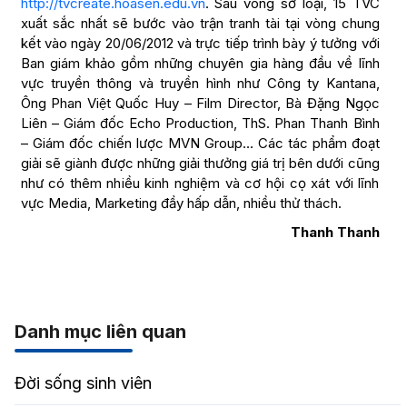
http://tvcreate.hoasen.edu.vn
. Sau vòng sơ loại, 15 TVC
xuất sắc nhất sẽ bước vào trận tranh tài tại vòng chung
kết vào ngày 20/06/2012 và trực tiếp trình bày ý tưởng với
Ban giám khảo gồm những chuyên gia hàng đầu về lĩnh
vực truyền thông và truyền hình như Công ty Kantana,
Ông Phan Việt Quốc Huy – Film Director, Bà Đặng Ngọc
Liên – Giám đốc Echo Production, ThS. Phan Thanh Bình
– Giám đốc chiến lược MVN Group… Các tác phẩm đoạt
giải sẽ giành được những giải thưởng giá trị bên dưới cũng
như có thêm nhiều kinh nghiệm và cơ hội cọ xát với lĩnh
vực Media, Marketing đầy hấp dẫn, nhiều thử thách.
Thanh Thanh
Danh mục liên quan
Đời sống sinh viên