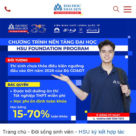
Trang chủ
-
Đời sống sinh viên
-
HSU ký kết hợp tác