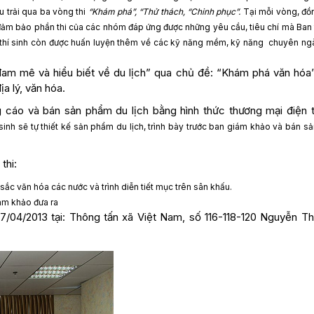
u trải qua ba vòng thi
“Khám phá”, “Thử thách, “Chinh phục”.
Tại mỗi vòng, đồ
i đảm bảo phần thi của các nhóm đáp ứng được những yêu cầu, tiêu chí mà Ban
13, thí sinh còn được huấn luyện thêm về các kỹ năng mềm, kỹ năng chuyên ng
đam mê và hiểu biết về du lịch” qua chủ đề: “Khám phá văn hóa
ịa lý, văn hóa.
 cáo và bán sản phẩm du lịch bằng hình thức thương mại điện t
 sinh sẽ tự thiết kế sản phẩm du lịch, trình bày trước ban giám khảo và bán 
thi:
c sắc văn hóa các nước và trình diễn tiết mục trên sân khấu.
iám khảo đưa ra
7/04/2013 tại: Thông tấn xã Việt Nam, số 116-118-120 Nguyễn Th