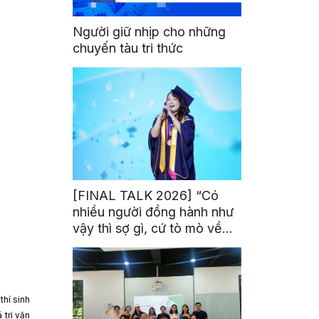
Người giữ nhịp cho những
chuyến tàu tri thức
[FINAL TALK 2026] “Có
nhiều người đồng hành như
vậy thì sợ gì, cứ tò mò về
thế giới thôi”
thí sinh
 trị văn