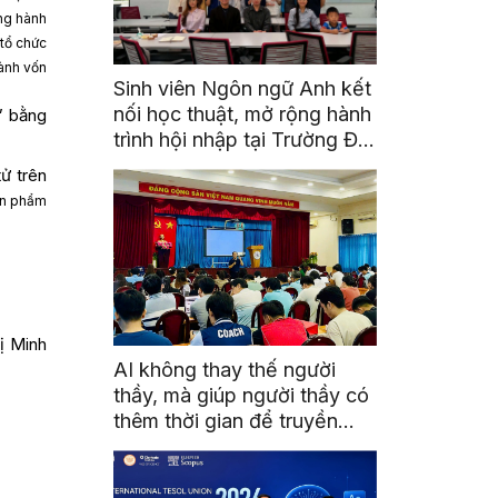
ng hành
 tổ chức
ành vốn
Sinh viên Ngôn ngữ Anh kết
nối học thuật, mở rộng hành
” bằng
trình hội nhập tại Trường Đại
học Quốc gia Malaysia
ử trên
sản phẩm
ị Minh
AI không thay thế người
thầy, mà giúp người thầy có
thêm thời gian để truyền
cảm hứng