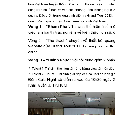
hóa Việt Nam truyền thống.
Các nhóm thí sinh sẽ cùng nha
cùng thí sinh là Ban cố vấn của chương trình, những ngườ
đưa ra. Đặc biệt, trong quá trình diễn ra Grand Tour 20
còn bị đánh giá là thiếu ở sinh viên học sinh Việt Nam.
Vòng 1 – “Khám Phá”.
Thí sinh thể hiện “niềm 
việc làm bài thi trắc nghiệm về kiến thức lịch sử, đ
Vòng 2 – “Thử thách” chuyên về thiết kế, quảng
website của Grand Tour 2013.
Tại vòng này, các thí
online.
Vòng 3 – “Chinh Phục”
với nội dung gồm 2 phần 
Talent 1: Thí sinh thể hiện tài năng bằng việc tái hiện đặ
Talent 2: Thử tài. Thí sinh giải đáp các câu hỏi do ban g
Đêm Gala Night sẽ diễn ra vào lúc 18h30 ngày 2
Khai, Quận 3, TP.HCM.