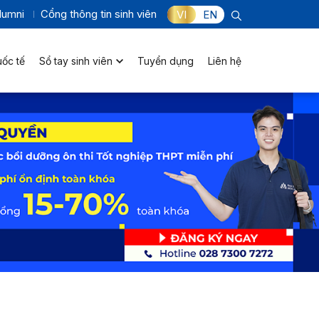
lumni
Cổng thông tin sinh viên
VI
EN
uốc tế
Sổ tay sinh viên
Tuyển dụng
Liên hệ