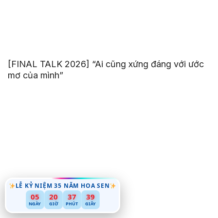
[FINAL TALK 2026] “Ai cũng xứng đáng với ước
mơ của mình”
LỄ KỶ NIỆM 35 NĂM HOA SEN
05
20
37
37
NGÀY
GIỜ
PHÚT
GIÂY