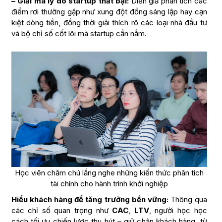
– Giải mã lý do startup thất bại:
Diễn giả phân tích các
điểm rơi thường gặp như xung đột đồng sáng lập hay cạn
kiệt dòng tiền, đồng thời giải thích rõ các loại nhà đầu tư
và bộ chỉ số cốt lõi mà startup cần nắm.
Học viên chăm chú lắng nghe những kiến thức phân tích
tài chính cho hành trình khởi nghiệp
Hiểu khách hàng để tăng trưởng bền vững:
Thông qua
các chỉ số quan trọng như
CAC
,
LTV
, người học học
cách tối ưu chiến lược thu hút – giữ chân khách hàng, từ