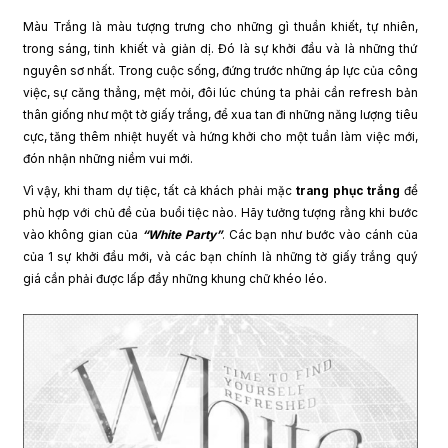
Màu Trắng là màu tượng trưng cho những gì thuần khiết, tự nhiên,
trong sáng, tinh khiết và giản dị. Đó là sự khởi đầu và là những thứ
nguyên sơ nhất. T
rong cuộc sống, đứng trước những áp lực của công
việc, sự căng thẳng, mệt mỏi, đôi lúc chúng ta phải cần
refresh
bản
thân giống như một tờ giấy trắng, để xua tan đi những năng lượng tiêu
cực, tăng thêm nhiệt huyết và hứng khởi cho một tuần làm việc mới,
đón nhận những niềm vui mới.
Vì vậy, khi tham dự tiệc, tất cả khách phải mặc
trang phục trắng
để
phù hợp với chủ đề của buổi tiệc nào. Hãy tưởng tượng rằng khi bước
vào không gian của
“White Party”
. Các bạn như bước vào cánh của
của 1 sự khởi đầu mới, và các bạn chính là những tờ giấy trắng quý
giá cần phải được lấp đầy những khung chữ khéo léo.