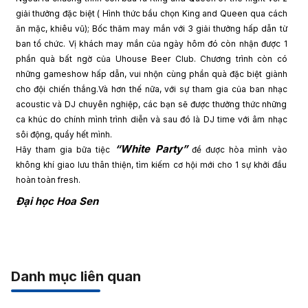
giải thưởng đặc biệt ( Hình thức bầu chọn King and Queen qua cách
ăn mặc, khiêu vũ);
Bốc thăm may mắn với 3 giải thưởng hấp dẫn từ
ban tổ chức.
Vị khách may mắn của ngày hôm đó còn nhận được 1
phần quà bất ngờ của Uhouse Beer Club.
Chương trình còn có
những gameshow hấp dẫn, vui nhộn cùng phần quà đặc biệt giành
cho đội chiến thắng.
Và hơn thế nữa, với sự tham gia của ban nhạc
acoustic và DJ chuyên nghiệp, các bạn sẽ được thưởng thức những
ca khúc do chính mình trình diễn và sau đó là DJ time với âm nhạc
sôi động, quẩy hết mình.
“White Party”
Hãy tham gia bữa tiệc
để được hòa mình vào
không khí giao lưu thân thiện, tìm kiếm cơ hội mới cho 1 sự khởi đầu
hoàn toàn fresh.
Đại học Hoa Sen
Danh mục liên quan