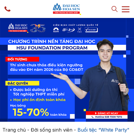
Trang chủ
-
Đời sống sinh viên
-
Buổi tiệc “White Party”