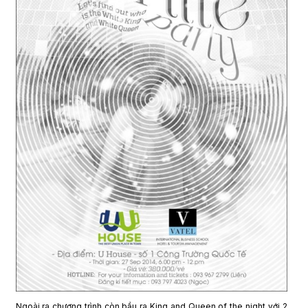
Ngoài ra chương trình còn bầu ra King and Queen of the night với 2