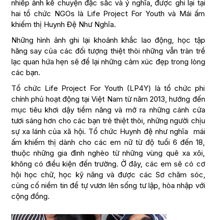
nhiếp ảnh kể chuyện đặc sắc và ý nghĩa, được ghi lại tại
hai tổ chức NGOs là Life Project For Youth và Mái ấm
khiếm thị Huynh Đệ Như Nghĩa.
Những hình ảnh ghi lại khoảnh khắc lao động, học tập
hăng say của các đối tượng thiệt thòi những vẫn tràn trề
lạc quan hứa hẹn sẽ để lại những cảm xúc đẹp trong lòng
các bạn.
Tổ chức Life Project For Youth (LP4Y) là tổ chức phi
chính phủ hoạt động tại Việt Nam từ năm 2013, hướng đến
mục tiêu khơi dậy tiềm năng và mở ra những cánh cửa
tươi sáng hơn cho các bạn trẻ thiệt thòi, những người chịu
sự xa lánh của xã hội. Tổ chức Huynh đệ như nghĩa mái
ấm khiếm thị dành cho các em nữ từ độ tuổi 6 đến 18,
thuộc những gia đình nghèo từ những vùng quê xa xôi,
không có điều kiện đến trường. Ở đây, các em sẽ có cơ
hội học chữ, học kỹ năng và được các Sơ chăm sóc,
củng cố niềm tin để tự vươn lên sống tư lập, hòa nhập với
cộng đồng.