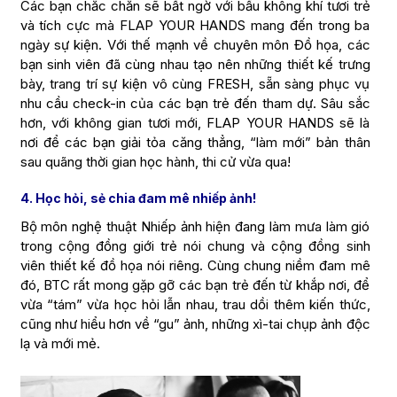
Các bạn chắc chắn sẽ bất ngờ với bầu không khí tươi trẻ
và tích cực mà FLAP YOUR HANDS mang đến trong ba
ngày sự kiện. Với thế mạnh về chuyên môn Đồ họa, các
bạn sinh viên đã cùng nhau tạo nên những thiết kế trưng
bày, trang trí sự kiện vô cùng FRESH, sẵn sàng phục vụ
nhu cầu check-in của các bạn trẻ đến tham dự. Sâu sắc
hơn, với không gian tươi mới, FLAP YOUR HANDS sẽ là
nơi để các bạn giải tỏa căng thẳng, “làm mới” bản thân
sau quãng thời gian học hành, thi cử vừa qua!
4. Học hỏi, sẻ chia đam mê nhiếp ảnh!
Bộ môn nghệ thuật Nhiếp ảnh hiện đang làm mưa làm gió
trong cộng đồng giới trẻ nói chung và cộng đồng sinh
viên thiết kế đồ họa nói riêng. Cùng chung niềm đam mê
đó, BTC rất mong gặp gỡ các bạn trẻ đến từ khắp nơi, để
vừa “tám” vừa học hỏi lẫn nhau, trau dồi thêm kiến thức,
cũng như hiểu hơn về “gu” ảnh, những xì-tai chụp ảnh độc
lạ và mới mẻ.