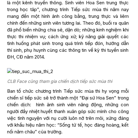
là một kênh truyền thông. Sinh viên Hoa Sen trung thực
trong học tâp”, chương trình Tiếp sức mùa thi năm nay
mang đến một hình ảnh công bằng, trung thực và liêm
chính đến những sinh viên tương lai. Theo đó, buổi ra quân
đã phổ biến những chia sẻ, dặn dò; những kinh nghiệm khi
thực thi nhiệm vụ; cách ứng xử; kỹ năng giải quyết các
tình huống phát sinh trong quá trình tiếp đón, hướng dẫn
thí sinh, phụ huynh cùng các thông tin về kỳ thi tuyển sinh
ĐH, CĐ năm 2014.
CLB Face cũng tham gia chiến dịch tiếp sức mùa thi
Ban tổ chức chương trình Tiếp sức mùa thi hy vọng mỗi
chiến sĩ tiếp sức sẽ trở thành một “Đại sứ Hoa Sen” trong
chiến dịch: hình ảnh sinh viên năng động, những con
người đầy nhiệt huyết thanh xuân góp sức mình cho công
việc tình nguyện với nụ cười luôn nở trên môi, xứng đáng
với khẩu hiệu năm học: “Sống tử tế, học đàng hoàng, kết
nối năm châu” của trường.