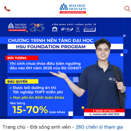
Trang chủ
-
Đời sống sinh viên
-
280 chiến sĩ tham gia