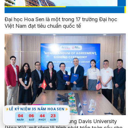
Đại học Hoa Sen là một trong 17 trường Đại học
Việt Nam đạt tiêu chuẩn quốc tế
LỄ KỶ NIỆM 35 NĂM HOA SEN
19
04
06
44
NGÀY
GIỜ
PHÚT
GIÂY
Đại học Hoa Sen hợp tác cùng Davis University
(Hoa Kỳ), mở rộng lộ trình phát triển toàn cầu cho