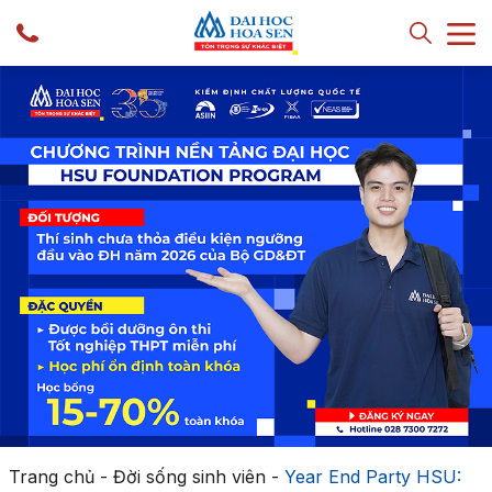
Trang chủ
-
Đời sống sinh viên
-
Year End Party HSU: