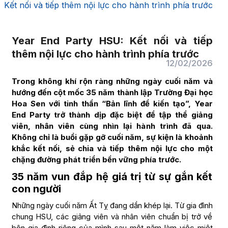
Kết nối và tiếp thêm nội lực cho hành trình phía trước
Year End Party HSU: Kết nối và tiếp
thêm nội lực cho hành trình phía trước
12/02/2026
Trong không khí rộn ràng những ngày cuối năm và
hướng đến cột mốc 35 năm thành lập Trường Đại học
Hoa Sen với tinh thần “Bản lĩnh để kiến tạo”, Year
End Party trở thành dịp đặc biệt để tập thể giảng
viên, nhân viên cùng nhìn lại hành trình đã qua.
Không chỉ là buổi gặp gỡ cuối năm, sự kiện là khoảnh
khắc kết nối, sẻ chia và tiếp thêm nội lực cho một
chặng đường phát triển bền vững phía trước.
35 năm vun đắp hệ giá trị từ sự gắn kết
con người
Những ngày cuối năm Ất Tỵ đang dần khép lại. Từ gia đình
chung HSU, các giảng viên và nhân viên chuẩn bị trở về
bên gia đình riêng của mình sau một năm làm việc miệt