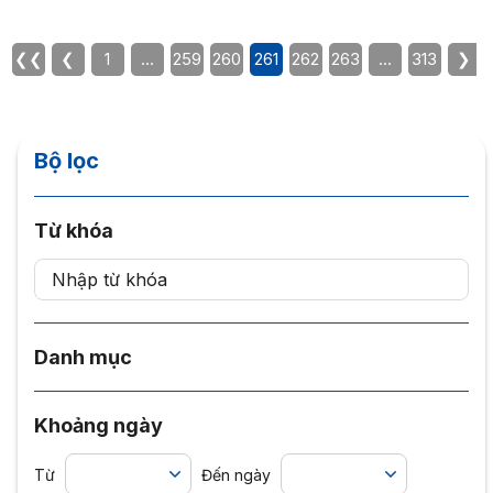
❮❮
❮
1
…
259
260
261
262
263
…
313
❯
Bộ lọc
Từ khóa
Danh mục
Khoảng ngày
Từ
Đến ngày