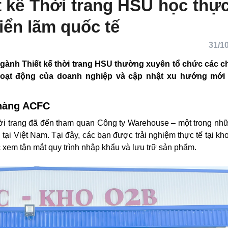
ết kế Thời trang HSU học t
à triển lãm quốc tế
31/10
ễn, ngành Thiết kế thời trang HSU thường xuyên tổ chứ
m hiểu hoạt động của doanh nghiệp và cập nhật xu hướn
 hàng ACFC
kế thời trang đã đến tham quan Công ty Warehouse – một
 lẻ thời trang tại Việt Nam. Tại đây, các bạn được trải 
C tại Bình Dương, được xem tận mắt quy trình nhập khẩu 