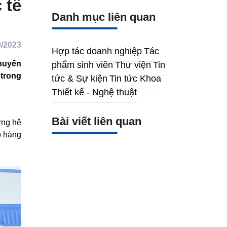
hực
Danh mục liên quan
/2023
Hợp tác doanh nghiệp
Tác
c các
phẩm sinh viên
Thư viện
Tin
g mới
tức & Sự kiện
Tin tức Khoa
Thiết kế - Nghệ thuật
Bài viết liên quan
 trong
nghiệm
và lưu