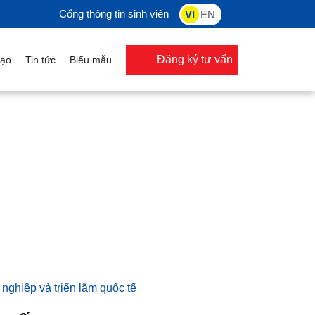
Cổng thông tin sinh viên
VI
EN
Đăng ký tư vấn
o
Tin tức
Biểu mẫu
 từ doanh nghiệp và triển lãm quốc tế