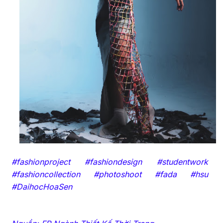
#fashionproject #fashiondesign #studentwork
#fashioncollection #photoshoot #fada #hsu
#DaihocHoaSen