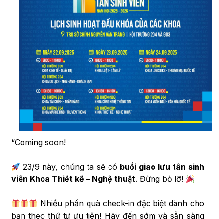
“Coming soon!
23/9 này, chúng ta sẽ có
buổi giao lưu tân sinh
viên Khoa Thiết kế – Nghệ thuật
. Đừng bỏ lỡ!
Nhiều phần quà check-in đặc biệt dành cho
bạn theo thứ tự ưu tiên! Hãy đến sớm và sẵn sàng