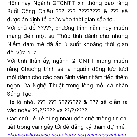
Hôm nay Ngành QTCNTT xin thông báo rằng
Buổi Công Chiếu ??? ??? ???????? & ??? sẽ
được ấn định tổ chức vào thời gian sắp tới.
Với chủ đề ?????, chương trình năm nay muốn
mang đến một sự Thức tỉnh dành cho những
Niềm đam mê đã ấp ủ suốt khoảng thời gian
dài vừa qua.
Với tinh thần ấy, ngành QTCNTT mong muốn
rằng Chương trình sẽ là nguồn động lực tươi
mới dành cho các bạn Sinh viên nhằm tiếp thêm
ngọn lửa Nghệ Thuật trong lòng mỗi cá nhân
Sáng Tạo.
Hé lộ nhỏ, ??? ??? ???????? & ??? sẽ diễn ra
vào ngày ??/?/???? và ??/?/????.
Các chú Tê Tê cùng nhau đón chờ thông tin chi
tiết trong vài ngày tới để đăng ký tham dự nhé!
#hoasenshowcase #eos #cgv #cgvcinemasvietnam