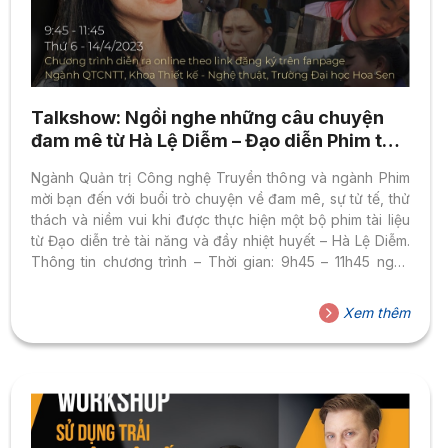
Talkshow: Ngồi nghe những câu chuyện
đam mê từ Hà Lệ Diễm – Đạo diễn Phim tài
liệu “Những đứa trẻ trong sương”
Ngành Quản trị Công nghệ Truyền thông và ngành Phim
mời bạn đến với buổi trò chuyện về đam mê, sự tử tế, thử
thách và niềm vui khi được thực hiện một bộ phim tài liệu
từ Đạo diễn trẻ tài năng và đầy nhiệt huyết – Hà Lệ Diễm.
Thông tin chương trình – Thời gian: 9h45 – 11h45 ngày
14/4/2023 – Hình thức: Online – Link đăng ký:
https://forms.gle/W3K9gvQNqozSf5CE9 Lưu ý: Link tham
Xem thêm
gia buổi gặp mặt sẽ được gửi kèm theo Mail thông báo
đăng ký thành công. Đạo diễn Hà Lệ Diễm – “Đạo diễn...