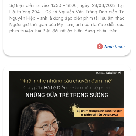
GIAN” VÀ “BIỆT ĐỘI RẤT ỔN”
Sự kiện diễn ra vào: 15:30 – 18:00, ngày: 28/04/2023 Tại:
Hội trường 204 – Cơ sở Nguyễn Văn Tráng Đạo diễn Tạ
Nguyên Hiệp – anh là đồng đạo diễn phim tài liệu âm nhạc
Người giữ thời gian của Mỹ Tâm, anh còn là đạo diễn của
phim truyện hài Biệt đội rất ổn hiện đang chiếu trên hệ
thống rạp toàn quốc. Trước đây, anh là đạo diễn phim tài
liệu hành trình âm nhạc của Lê Cát Trọng Lý Vui Tour, là
Xem thêm
biên kịch, đạo diễn, dựng phim và sản xuất của phim
Chuyện người mạng...