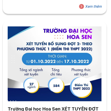
gỡ hai diễn giả tài năng: Đạo diễn Aaron Toronto – Đạo
Xem thêm
diễn, Biên kịch, Nhà sản xuất phim Đêm Tối Rực Rỡ – Nhà
sản xuất phim...
Trường Đại học Hoa Sen XÉT TUYỂN ĐỢT