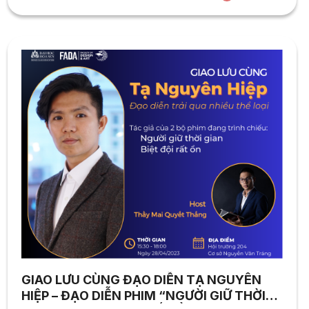
áp – nơi “những quả tim ấm” cùng nhau tạo ra những sản
phẩm bằng tình...
GIAO LƯU CÙNG ĐẠO DIỄN TẠ NGUYÊN
HIỆP – ĐẠO DIỄN PHIM “NGƯỜI GIỮ THỜI