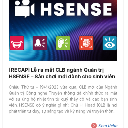
[RECAP] Lễ ra mắt CLB ngành Quản trị
HSENSE – Sân chơi mới dành cho sinh viên
Chiều Thứ tư – 19/4/2023 vừa qua, CLB mới của Ngành
Quản trị Công nghệ Truyền thông đã chính thức ra mắt
với sự ủng hộ nhiệt tình từ quý thầy cô và các bạn sinh
viên. HSENSE có ý nghĩa gì nhỉ: Chữ H: Head (CLB là nơi
phát triển tư duy, sự sáng tạo và kỹ năng về truyền thông,
nơi tập hợp “những cái đầu lạnh” cùng những ý tưởng
“bên ngoài chiếc hộp”) Heart (CLB là mái nhà chung ấm
Xem thêm