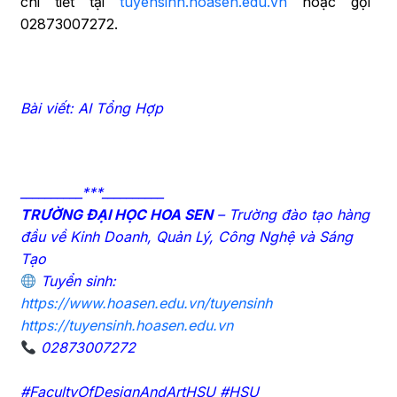
chi tiết tại
tuyensinh.hoasen.edu.vn
hoặc gọi
02873007272.
Bài viết: AI Tổng Hợp
__________***__________
TRƯỜNG ĐẠI HỌC HOA SEN
– Trường đào tạo hàng
đầu về Kinh Doanh, Quản Lý, Công Nghệ và Sáng
Tạo
Tuyển sinh:
https://www.hoasen.edu.vn/tuyensinh
https://tuyensinh.hoasen.edu.vn
02873007272
#FacultyOfDesignAndArtHSU #HSU