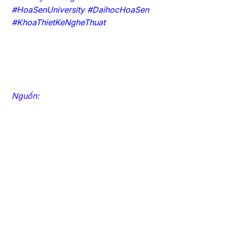
#HoaSenUniversity #DaihocHoaSen
#KhoaThietKeNgheThuat
Nguồn: