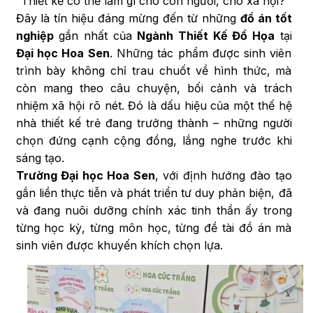
“Thiết kế có thể làm gì cho con người, cho xã hội?”
Đây là tín hiệu đáng mừng đến từ những
đồ án tốt
nghiệp
gần nhất của
Ngành Thiết Kế Đồ Họa
tại
Đại học Hoa Sen
. Những tác phẩm được sinh viên
trình bày không chỉ trau chuốt về hình thức, mà
còn mang theo câu chuyện, bối cảnh và trách
nhiệm xã hội rõ nét. Đó là dấu hiệu của một thế hệ
nhà thiết kế trẻ đang trưởng thành – những người
chọn đứng cạnh cộng đồng, lắng nghe trước khi
sáng tạo.
Trường Đại học Hoa Sen
, với định hướng đào tạo
gắn liền thực tiễn và phát triển tư duy phản biện, đã
và đang nuôi dưỡng chính xác tinh thần ấy trong
từng học kỳ, từng môn học, từng đề tài đồ án mà
sinh viên được khuyến khích chọn lựa.