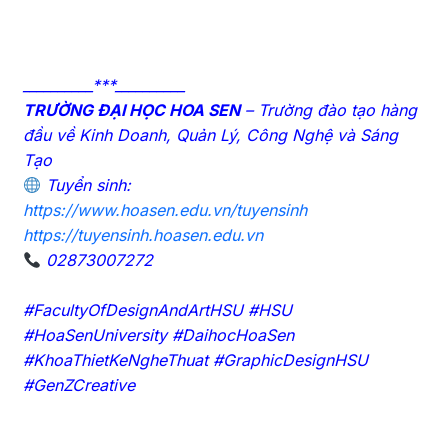
__________***__________
TRƯỜNG ĐẠI HỌC HOA SEN
– Trường đào tạo hàng
đầu về Kinh Doanh, Quản Lý, Công Nghệ và Sáng
Tạo
Tuyển sinh:
https://www.hoasen.edu.vn/tuyensinh
https://tuyensinh.hoasen.edu.vn
02873007272
#FacultyOfDesignAndArtHSU #HSU
#HoaSenUniversity #DaihocHoaSen
#KhoaThietKeNgheThuat #GraphicDesignHSU
#GenZCreative