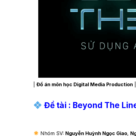
|
Đồ án môn học Digital Media Production
|
Đề tài : Beyond The Lin
Nhóm SV:
Nguyễn Huỳnh Ngọc Giao
,
Ng