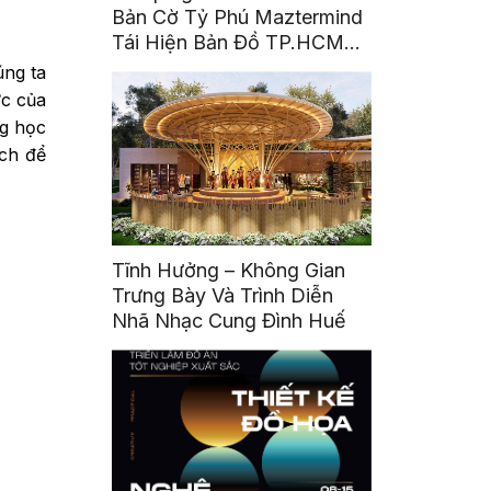
Bản Cờ Tỷ Phú Maztermind
Tái Hiện Bản Đồ TP.HCM
Sau Sáp Nhập
úng ta
ức của
ng học
ách để
Tĩnh Hưởng – Không Gian
Trưng Bày Và Trình Diễn
Nhã Nhạc Cung Đình Huế