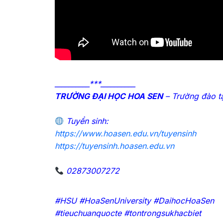
__________***__________
TRƯỜNG ĐẠI HỌC HOA SEN
– Trường đào t
Tuyển sinh:
https://www.hoasen.edu.vn/tuyensinh
https://tuyensinh.hoasen.edu.vn
02873007272
#HSU #HoaSenUniversity #DaihocHoaSen
#tieuchuanquocte #tontrongsukhacbiet