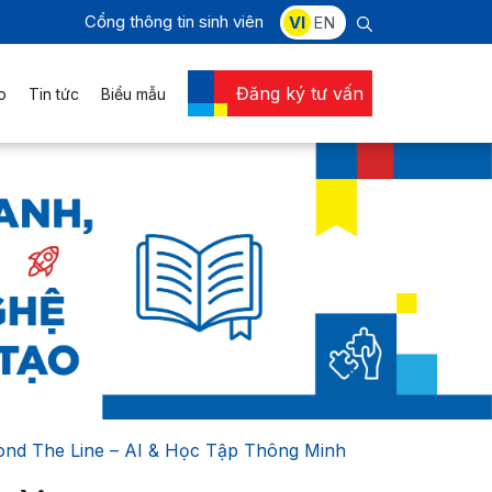
Cổng thông tin sinh viên
VI
EN
Đăng ký tư vấn
o
Tin tức
Biểu mẫu
yond The Line – AI & Học Tập Thông Minh