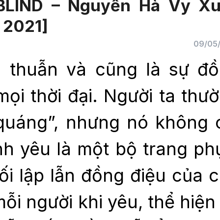
 BLIND – Nguyễn Hà Vy X
 2021]
09/05
 thuẫn và cũng là sự đ
ọi thời đại. Người ta thư
 quáng”, nhưng nó không 
nh yêu là một bộ trang ph
ối lập lẫn đồng điệu của 
ỗi người khi yêu, thể hiện