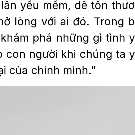
lẫn yếu mềm, dễ tổn thư
ở lòng với ai đó. Trong 
n khám phá những gì tình 
 con người khi chúng ta 
ại của chính mình.”