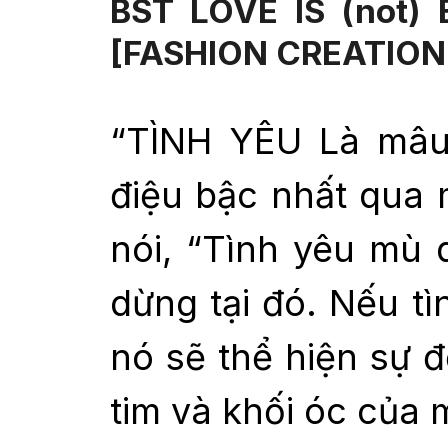
BST LOVE IS (not)
[FASHION CREATION
“TÌNH YÊU Là mâu
điệu bậc nhất qua m
nói, “Tình yêu mù
dừng tại đó. Nếu tì
nó sẽ thể hiện sự đ
tim và khối óc của m