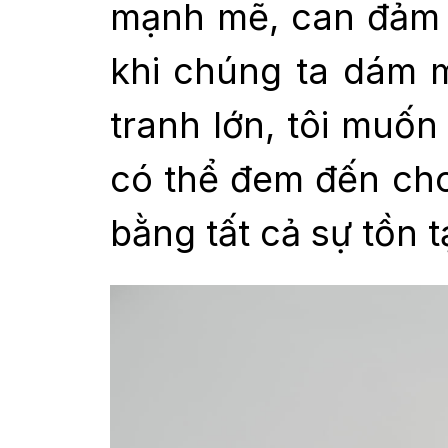
mạnh mẽ, can đảm 
khi chúng ta dám m
tranh lớn, tôi muố
có thể đem đến cho
bằng tất cả sự tồn t