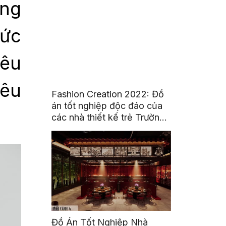
ơng
bức
yêu
yêu
Fashion Creation 2022: Đồ
án tốt nghiệp độc đáo của
các nhà thiết kế trẻ Trường
Đại Học Hoa Sen
Đồ Án Tốt Nghiệp Nhà