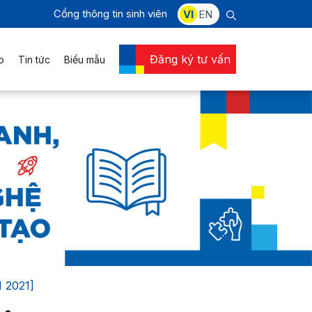
Cổng thông tin sinh viên
VI
EN
Đăng ký tư vấn
o
Tin tức
Biểu mẫu
 2021]