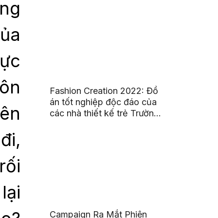
ạng
của
cực
hôn
Fashion Creation 2022: Đồ
án tốt nghiệp độc đáo của
uên
các nhà thiết kế trẻ Trường
Đại Học Hoa Sen
đi,
rối
lại
Campaign Ra Mắt Phiên