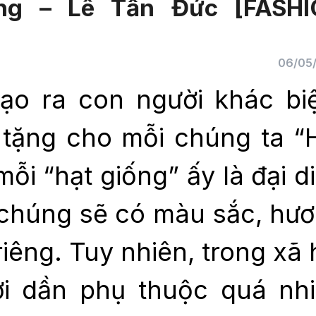
ing – Lê Tấn Đức [FASH
06/05
tạo ra con người khác biệ
tặng cho mỗi chúng ta “
mỗi “hạt giống” ấy là đại d
 chúng sẽ có màu sắc, hư
iêng. Tuy nhiên, trong xã 
ời dần phụ thuộc quá nh