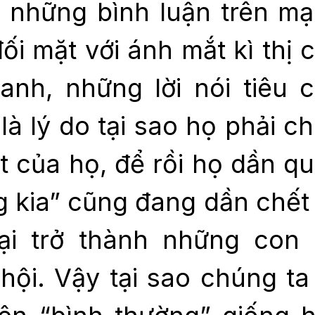
 những bình luận trên m
ối mặt với ánh mắt kì thị 
anh, những lời nói tiêu 
là lý do tại sao họ phải c
ật của họ, để rồi họ dần q
g kia” cũng đang dần chết 
ại trở thành những con 
ội. Vậy tại sao chúng ta 