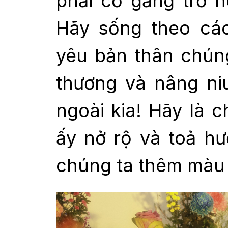
phải cố gắng trở 
Hãy sống theo cá
yêu bản thân chún
thương và nâng ni
ngoài kia! Hãy là 
ấy nở rộ và toả h
chúng ta thêm màu 