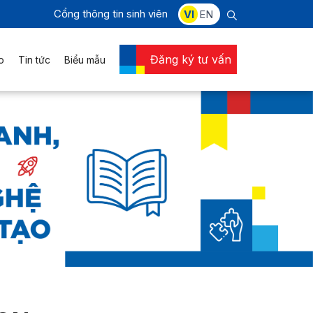
Cổng thông tin sinh viên
VI
EN
Đăng ký tư vấn
o
Tin tức
Biểu mẫu