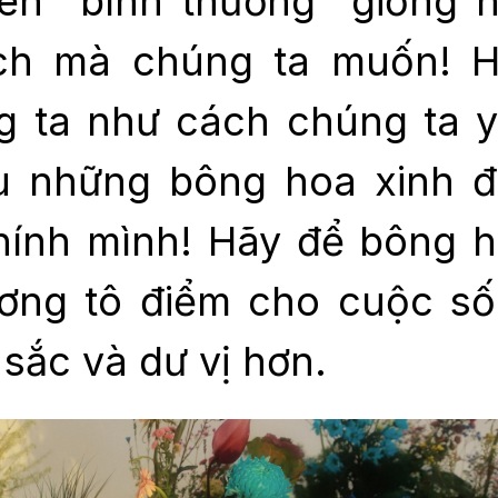
nên “bình thường” giống 
ch mà chúng ta muốn! 
g ta như cách chúng ta 
u những bông hoa xinh 
chính mình! Hãy để bông 
ương tô điểm cho cuộc s
sắc và dư vị hơn.