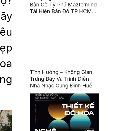
họ?
Bản Cờ Tỷ Phú Maztermind
Tái Hiện Bản Đồ TP.HCM
Hãy
Sau Sáp Nhập
yêu
đẹp
hoa
Tĩnh Hưởng – Không Gian
ống
Trưng Bày Và Trình Diễn
Nhã Nhạc Cung Đình Huế