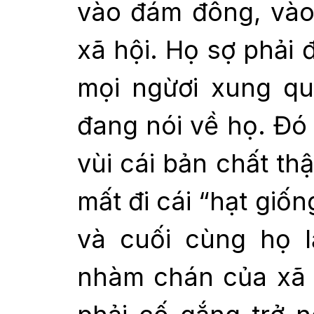
vào đám đông, vào
xã hội. Họ sợ phải đ
mọi ngừơi xung qu
đang nói về họ. Đó 
vùi cái bản chất th
mất đi cái “hạt giốn
và cuối cùng họ l
nhàm chán của xã h