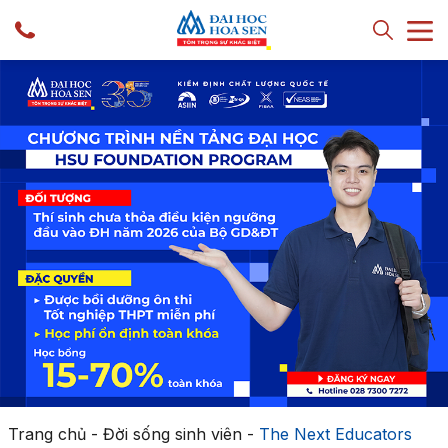
Trang chủ
-
Đời sống sinh viên
-
The Next Educators