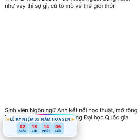
như vậy thì sợ gì, cứ tò mò về thế giới thôi”
Sinh viên Ngôn ngữ Anh kết nối học thuật, mở rộng
hành trình hội nhập tại Trường Đại học Quốc gia
LỄ KỶ NIỆM 35 NĂM HOA SEN
Malaysia
02
13
14
03
NGÀY
GIỜ
PHÚT
GIÂY