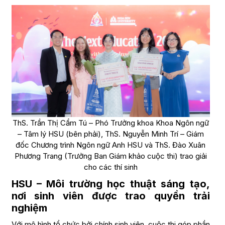
ThS. Trần Thị Cẩm Tú – Phó Trưởng khoa Khoa Ngôn ngữ
– Tâm lý HSU (bên phải), ThS. Nguyễn Minh Trí – Giám
đốc Chương trình Ngôn ngữ Anh HSU và ThS. Đào Xuân
Phương Trang (Trưởng Ban Giám khảo cuộc thi) trao giải
cho các thí sinh
HSU – Môi trường học thuật sáng tạo,
nơi sinh viên được trao quyền trải
nghiệm
Với mô hình tổ chức bởi chính sinh viên, cuộc thi góp phần