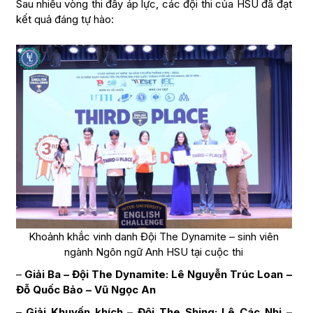
Sau nhiều vòng thi đầy áp lực, các đội thi của HSU đã đạt
kết quả đáng tự hào:
Khoảnh khắc vinh danh Đội The Dynamite – sinh viên
ngành Ngôn ngữ Anh HSU tại cuộc thi
–
Giải Ba – Đội The Dynamite:
Lê Nguyễn Trúc Loan –
Đỗ Quốc Bảo – Vũ Ngọc An
–
Giải Khuyến khích – Đội The Shing: Lê Các Nhi –