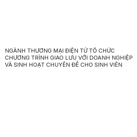
NGÀNH THƯƠNG MẠI ĐIỆN TỬ TỔ CHỨC
CHƯƠNG TRÌNH GIAO LƯU VỚI DOANH NGHIỆP
VÀ SINH HOẠT CHUYÊN ĐỀ CHO SINH VIÊN