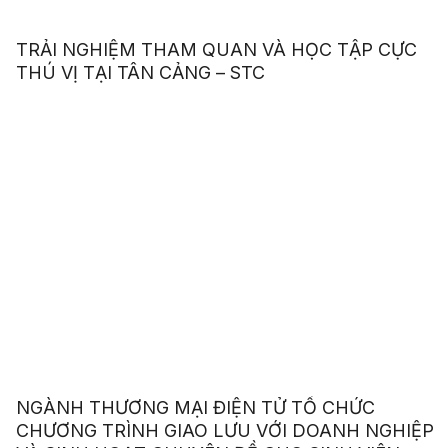
TRẢI NGHIỆM THAM QUAN VÀ HỌC TẬP CỰC
THÚ VỊ TẠI TÂN CẢNG – STC
NGÀNH THƯƠNG MẠI ĐIỆN TỬ TỔ CHỨC
CHƯƠNG TRÌNH GIAO LƯU VỚI DOANH NGHIỆP