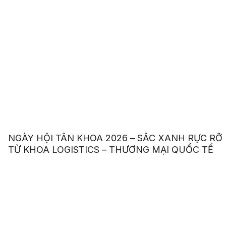
NGÀY HỘI TÂN KHOA 2026 – SẮC XANH RỰC RỠ
TỪ KHOA LOGISTICS – THƯƠNG MẠI QUỐC TẾ