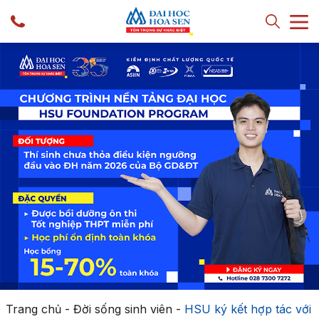
Trang chủ
-
Đời sống sinh viên
-
HSU ký kết hợp tác với