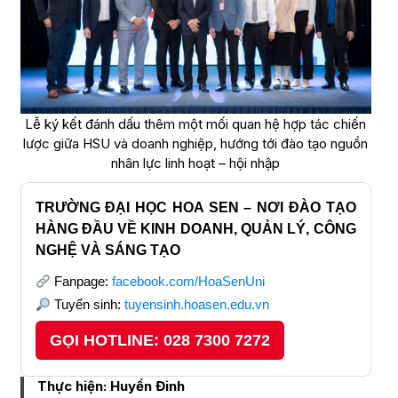
Lễ ký kết đánh dấu thêm một mối quan hệ hợp tác chiến
lược giữa HSU và doanh nghiệp, hướng tới đào tạo nguồn
nhân lực linh hoạt – hội nhập
TRƯỜNG ĐẠI HỌC HOA SEN – NƠI ĐÀO TẠO
HÀNG ĐẦU VỀ KINH DOANH, QUẢN LÝ, CÔNG
NGHỆ VÀ SÁNG TẠO
Fanpage:
facebook.com/HoaSenUni
Tuyển sinh:
tuyensinh.hoasen.edu.vn
GỌI HOTLINE: 028 7300 7272
Thực hiện:
Huyền Đinh