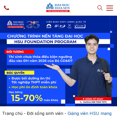
Trang chủ
-
Đời sống sinh viên
-
Giảng viên HSU mang