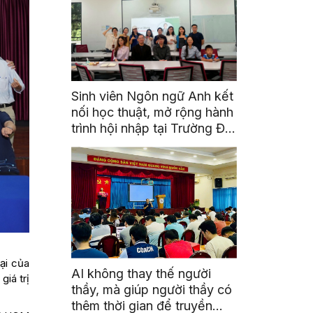
Sinh viên Ngôn ngữ Anh kết
nối học thuật, mở rộng hành
trình hội nhập tại Trường Đại
học Quốc gia Malaysia
ại của
AI không thay thế người
iá trị
thầy, mà giúp người thầy có
thêm thời gian để truyền