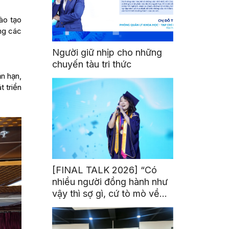
ào tạo
ng các
Người giữ nhịp cho những
chuyến tàu tri thức
n hạn,
t triển
[FINAL TALK 2026] “Có
nhiều người đồng hành như
vậy thì sợ gì, cứ tò mò về
thế giới thôi”