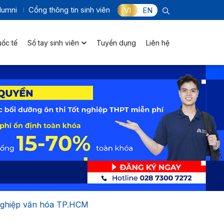
lumni
Cổng thông tin sinh viên
VI
EN
uốc tế
Sổ tay sinh viên
Tuyển dụng
Liên hệ
 nghiệp văn hóa TP.HCM