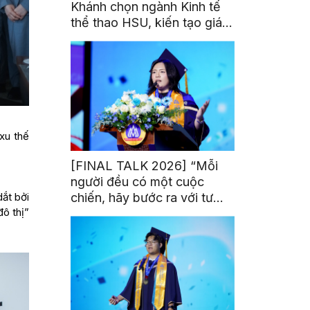
Khánh chọn ngành Kinh tế
thể thao HSU, kiến tạo giá
trị từ đam mê thể thao
 xu thế
[FINAL TALK 2026] “Mỗi
người đều có một cuộc
chiến, hãy bước ra với tư
dắt bởi
ô thị”
thế của người chiến thắng”