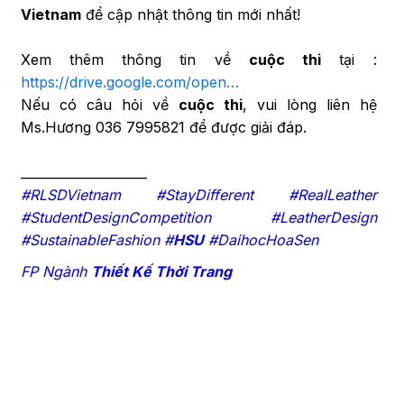
Vietnam
để cập nhật thông tin mới nhất!
Xem thêm thông tin về
cuộc thi
tại :
https://drive.google.com/open…
Nếu có câu hỏi về
cuộc thi
, vui lòng liên hệ
Ms.Hương 036 7995821 để được giải đáp.
____________________
#RLSDVietnam #StayDifferent #RealLeather
#StudentDesignCompetition #LeatherDesign
#SustainableFashion #
HSU
#DaihocHoaSen
FP Ngành
Thiết Kế
Thời Trang