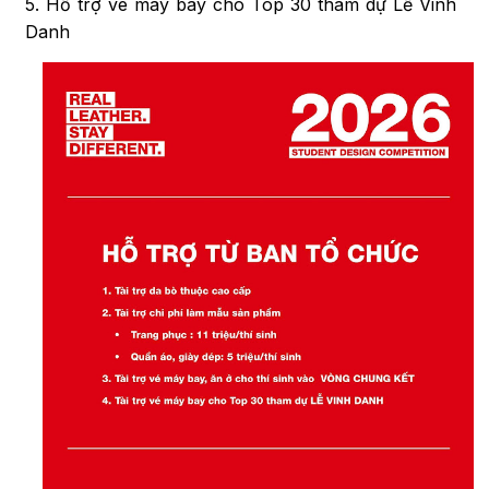
5. Hỗ trợ vé máy bay cho Top 30 tham dự Lễ Vinh
Danh