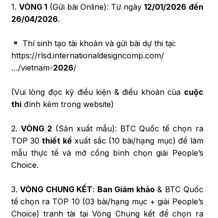
1.
VÒNG 1
(Gửi bài Online): Từ ngày
12/01/2026 đến
26/04/2026
.
Thí sinh tạo tài khoản và gửi bài dự thi tại:
https://rlsd.internationaldesigncomp.com/
…/vietnam-
2026
/
(Vui lòng đọc kỹ điều kiện & điều khoản của
cuộc
thi
đính kèm trong website)
2.
VÒNG 2
(Sản xuất mẫu): BTC Quốc tế chọn ra
TOP 30
thiết kế
xuất sắc (10 bài/hạng mục) để làm
mẫu thực tế và mở cổng bình chọn giải People’s
Choice.
3.
VÒNG CHUNG KẾT
:
Ban Giám khảo
& BTC Quốc
tế chọn ra TOP 10 (03 bài/hạng mục + giải People’s
Choice) tranh tài tại Vòng Chung kết để chọn ra