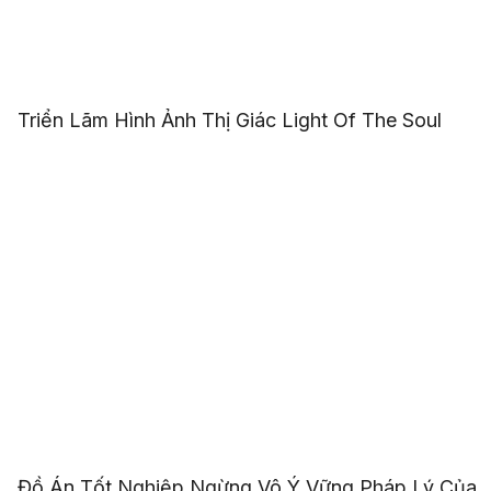
Triển Lãm Hình Ảnh Thị Giác Light Of The Soul
Đồ Án Tốt Nghiệp Ngừng Vô Ý Vững Pháp Lý Của