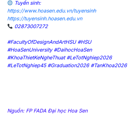
Tuyển sinh:
https://www.hoasen.edu.vn/tuyensinh
https://tuyensinh.hoasen.edu.vn
02873007272
#FacultyOfDesignAndArtHSU #HSU
#HoaSenUniversity #DaihocHoaSen
#KhoaThietKeNgheThuat #LeTotNghiep2026
#LeTotNghiep45 #Graduation2026 #TanKhoa2026
Nguồn: FP FADA Đại học Hoa Sen