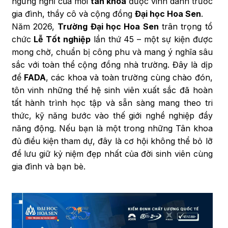
ngừng nghỉ của mỗi
tân khoa
được vinh danh trước
gia đình, thầy cô và cộng đồng
Đại học Hoa Sen
.
Năm 2026,
Trường Đại học Hoa Sen
trân trọng tổ
chức
Lễ Tốt nghiệp
lần thứ 45 – một sự kiện được
mong chờ, chuẩn bị công phu và mang ý nghĩa sâu
sắc với toàn thể cộng đồng nhà trường. Đây là dịp
để
FADA
, các khoa và toàn trường cùng chào đón,
tôn vinh những thế hệ sinh viên xuất sắc đã hoàn
tất hành trình học tập và sẵn sàng mang theo tri
thức, kỹ năng bước vào thế giới nghề nghiệp đầy
năng động. Nếu bạn là một trong những Tân khoa
đủ điều kiện tham dự, đây là cơ hội không thể bỏ lỡ
để lưu giữ kỷ niệm đẹp nhất của đời sinh viên cùng
gia đình và bạn bè.