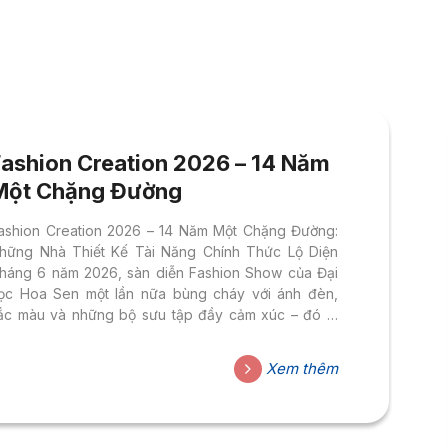
Fashion Creation 2026 – 14 Năm
Một Chặng Đường
ashion Creation 2026 – 14 Năm Một Chặng Đường:
hững Nhà Thiết Kế Tài Năng Chính Thức Lộ Diện
háng 6 năm 2026, sàn diễn Fashion Show của Đại
ọc Hoa Sen một lần nữa bùng cháy với ánh đèn,
ắc màu và những bộ sưu tập đầy cảm xúc – đó là
ashion Creation 2026 với chủ đề “14 Năm Một
hặng Đường”. Không đơn thuần là một kỳ bảo vệ đồ
Xem thêm
n tốt nghiệp, sự kiện năm nay còn mang ý nghĩa đặc
iệt khi trở thành cột mốc ghi dấu 14 năm Ngành Thiết
ế Thời Trang...