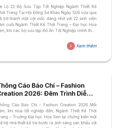
Hội Đồng Sơ Khảo
é Lộ 22 Bộ Sưu Tập Tốt Nghiệp Ngành Thiết Kế
hời Trang Tại Hội Đồng Sơ Khảo Ngày 13/6 vừa qua
ã trở thành một cột mốc đáng nhớ với 22 sinh viên
ăm cuối Ngành Thiết Kế Thời Trang – Đại học Hoa
en, khi các bộ sưu tập Đồ Án Tốt Nghiệp chính thức
ược trình diện trước Ban Giám khảo trong khuôn
hổ Hội đồng Sơ khảo. Đây là bước kiểm định
Xem thêm
huyên môn quan trọng, nơi từng đường kim mũi chỉ,
ừng câu chuyện thiết kế được mang ra phân tích,
óp ý và hoàn...
Thông Cáo Báo Chí – Fashion
Creation 2026: Đêm Trình Diễn
Tốt Nghiệp Ngành Thiết Kế Thời
hông Cáo Báo Chí – Fashion Creation 2026 Mỗi
Trang Đại Học Hoa Sen
ăm, khi mùa tốt nghiệp đến, Ngành Thiết Kế Thời
rang – Trường Đại học Hoa Sen lại chứng kiến một
hế hệ nhà thiết kế trẻ bước ra ánh sáng sân khấu với