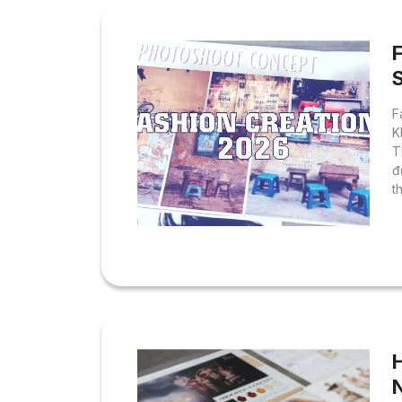
F
K
T
đ
t
N
s
d
m
n