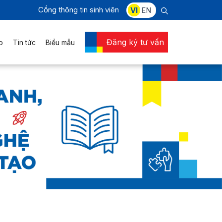
Cổng thông tin sinh viên
VI
EN
Đăng ký tư vấn
o
Tin tức
Biểu mẫu