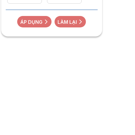
ÁP DỤNG
LÀM LẠI