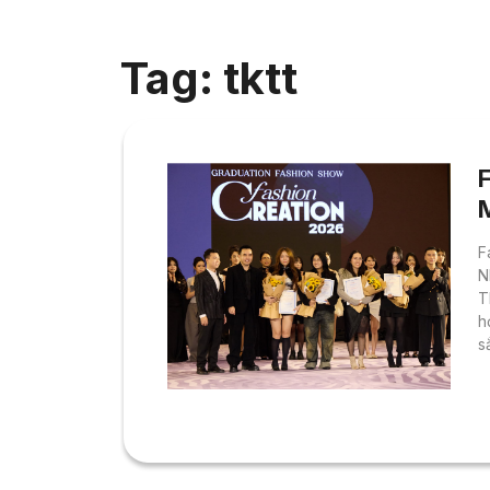
Tag: tktt
F
N
T
h
s
F
C
á
b
K