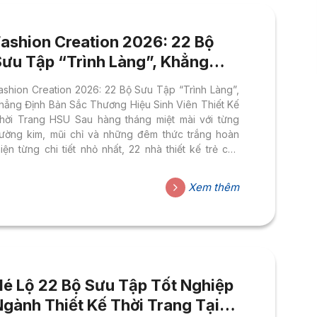
Fashion Creation 2026: 22 Bộ
Sưu Tập “Trình Làng”, Khẳng
Định Bản Sắc Thương Hiệu Sinh
ashion Creation 2026: 22 Bộ Sưu Tập “Trình Làng”,
Viên Thiết Kế Thời Trang HSU
hẳng Định Bản Sắc Thương Hiệu Sinh Viên Thiết Kế
hời Trang HSU Sau hàng tháng miệt mài với từng
ường kim, mũi chỉ và những đêm thức trắng hoàn
hiện từng chi tiết nhỏ nhất, 22 nhà thiết kế trẻ của
gành Thiết Kế Thời Trang – Đại học Hoa Sen đã
ẵn sàng để đưa những sáng tạo của mình lên sàn
Xem thêm
iễn chính thức. Fashion Creation 2026 không chỉ là
ột đêm trình diễn thời trang – đây là hành trình tốt
ghiệp đầy cảm xúc, là khoảnh...
Hé Lộ 22 Bộ Sưu Tập Tốt Nghiệp
Ngành Thiết Kế Thời Trang Tại