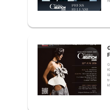
n
d
k
2
t
t
F
G
K
l
t
k
t
t
t
N