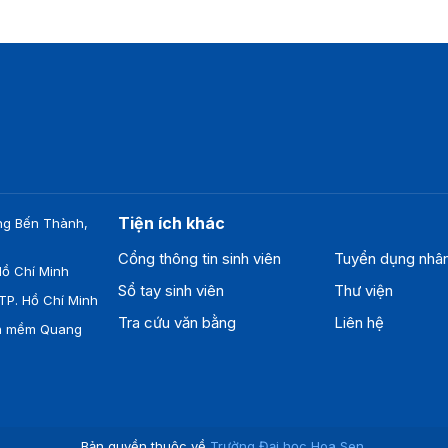
Tiện ích khác
ng Bến Thành,
Cổng thông tin sinh viên
Tuyển dụng nhâ
ồ Chí Minh
Sổ tay sinh viên
Thư viện
TP. Hồ Chí Minh
Tra cứu văn bằng
Liên hệ
ần mềm Quang
Bản quyền thuộc về
Trường Đại học Hoa Sen
.