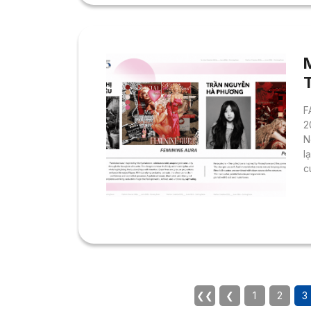
l
F
2
N
l
c
s
q
v
h
v
❮❮
❮
1
2
3