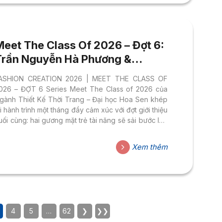
à một chương mới đầy cảm xúc...
Meet The Class Of 2026 – Đợt 6:
Trần Nguyễn Hà Phương &
Nguyễn Thị Huyền Diệu | Fashion
ASHION CREATION 2026 | MEET THE CLASS OF
Creation 2026
026 – ĐỢT 6 Series Meet The Class of 2026 của
gành Thiết Kế Thời Trang – Đại học Hoa Sen khép
ại hành trình một tháng đầy cảm xúc với đợt giới thiệu
uối cùng: hai gương mặt trẻ tài năng sẽ sải bước lên
àn diễn Fashion Creation 2026. Suốt hơn bốn tuần
ua, series đã mang đến những cuộc gặp gỡ ý nghĩa
Xem thêm
ới 22 nhà thiết kế (NTK) trẻ – 22 cá tính sáng tạo, 22
ành trình riêng biệt dệt nên từ đam mê và khát
ọng...
4
5
…
62
❯
❯❯