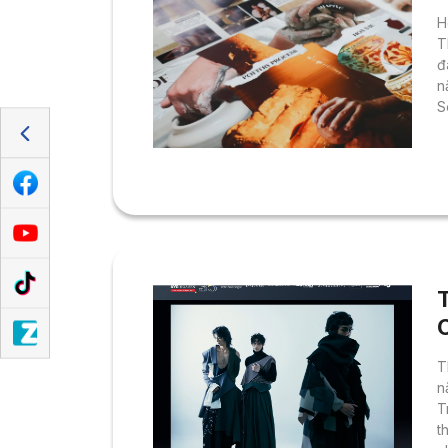
H
T
đ
n
S
đ
k
c
t
g
T
n
T
t