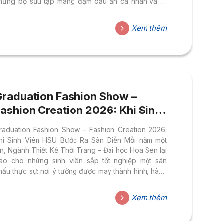
hững bộ sưu tập mang đậm dấu ấn cá nhân và tư
uy sáng tạo đương đại. Và năm 2026 này, khoảnh
hắc đó chính thức có tên gọi: Fashion Creation
Xem thêm
026. Không chỉ là một buổi trình diễn thời trang
hông thường, Fashion Creation 2026 là cột mốc
hiêng liêng đánh dấu hành trình trưởng thành...
Graduation Fashion Show –
ashion Creation 2026: Khi Sinh
Viên HSU Bước Ra Sàn Diễn
raduation Fashion Show – Fashion Creation 2026:
hi Sinh Viên HSU Bước Ra Sàn Diễn Mỗi năm một
ần, Ngành Thiết Kế Thời Trang – Đại học Hoa Sen lại
rao cho những sinh viên sắp tốt nghiệp một sân
hấu thực sự: nơi ý tưởng được may thành hình, hành
rình học thuật được chuyển hóa thành những bộ sưu
ập sống động dưới ánh đèn sân khấu. Đó chính là
Xem thêm
inh thần của Fashion Creation – sự kiện Đồ Án Tốt
ghiệp thường niên của FADA, và năm 2026 hứa hẹn