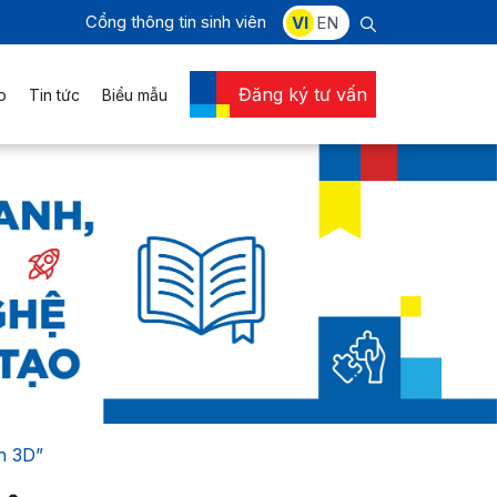
Cổng thông tin sinh viên
VI
EN
Đăng ký tư vấn
o
Tin tức
Biểu mẫu
h 3D”