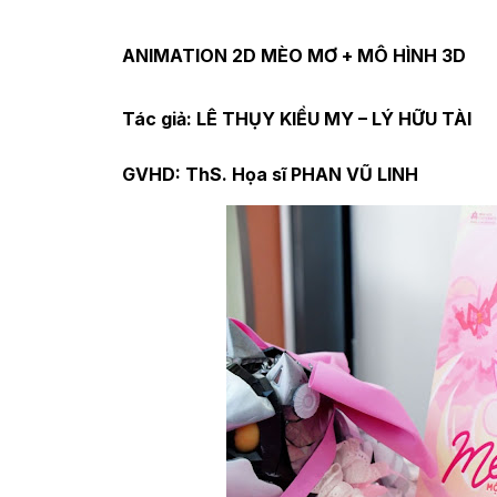
ANIMATION 2D MÈO MƠ + MÔ HÌNH 3D
Tác giả: LÊ THỤY KIỀU MY – LÝ HỮU TÀI
GVHD: ThS. Họa sĩ PHAN VŨ LINH