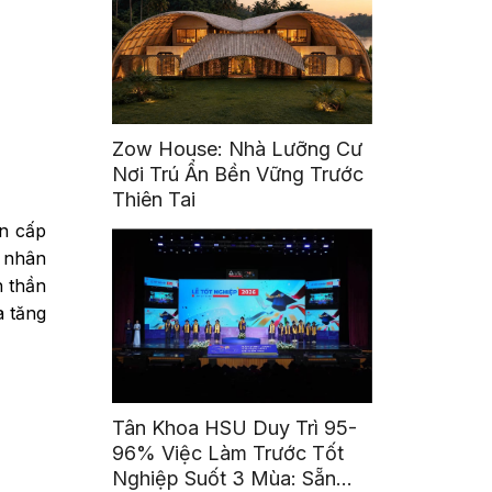
Zow House: Nhà Lưỡng Cư
Nơi Trú Ẩn Bền Vững Trước
Thiên Tai
ên cấp
á nhân
h thần
a tăng
Tân Khoa HSU Duy Trì 95-
96% Việc Làm Trước Tốt
Nghiệp Suốt 3 Mùa: Sẵn