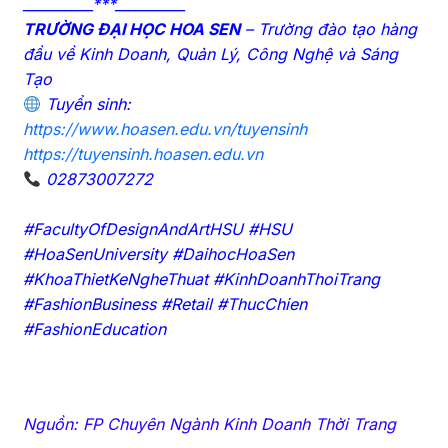
__________***__________
TRƯỜNG ĐẠI HỌC HOA SEN
– Trường đào tạo hàng
đầu về Kinh Doanh, Quản Lý, Công Nghệ và Sáng
Tạo
Tuyển sinh:
https://www.hoasen.edu.vn/tuyensinh
https://tuyensinh.hoasen.edu.vn
02873007272
#FacultyOfDesignAndArtHSU #HSU
#HoaSenUniversity #DaihocHoaSen
#KhoaThietKeNgheThuat #KinhDoanhThoiTrang
#FashionBusiness #Retail #ThucChien
#FashionEducation
Nguồn: FP Chuyên Ngành Kinh Doanh Thời Trang