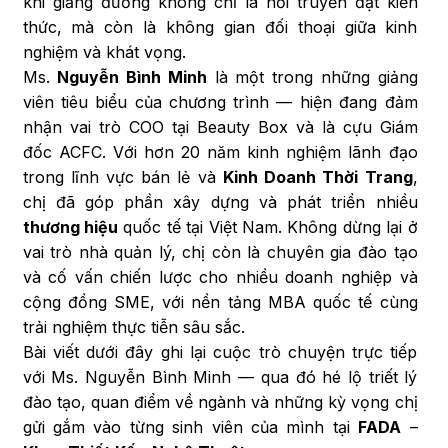
khi giảng đường không chỉ là nơi truyền đạt kiến
thức, mà còn là không gian đối thoại giữa kinh
nghiệm và khát vọng.
Ms.
Nguyễn Bình Minh
là một trong những giảng
viên tiêu biểu của chương trình — hiện đang đảm
nhận vai trò COO tại Beauty Box và là cựu Giám
đốc ACFC. Với hơn 20 năm kinh nghiệm lãnh đạo
trong lĩnh vực bán lẻ và
Kinh Doanh Thời Trang
,
chị đã góp phần xây dựng và phát triển nhiều
thương hiệu
quốc tế tại Việt Nam. Không dừng lại ở
vai trò nhà quản lý, chị còn là chuyên gia đào tạo
và cố vấn chiến lược cho nhiều doanh nghiệp và
cộng đồng SME, với nền tảng MBA quốc tế cùng
trải nghiệm thực tiễn sâu sắc.
Bài viết dưới đây ghi lại cuộc trò chuyện trực tiếp
với Ms. Nguyễn Bình Minh — qua đó hé lộ triết lý
đào tạo, quan điểm về ngành và những kỳ vọng chị
gửi gắm vào từng sinh viên của mình tại
FADA
–