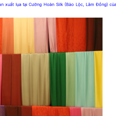
ản xuất lụa tại Cường Hoàn Silk (Bảo Lộc, Lâm Đồng) củ