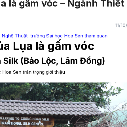
ụa là gấm vóc – Ngành Thiết
11/10
– Nghệ Thuật, trường Đại học Hoa Sen tham quan
ủa Lụa là gấm vóc
 Silk (Bảo Lộc, Lâm Đồng)
 Hoa Sen trân trọng giới thiệu