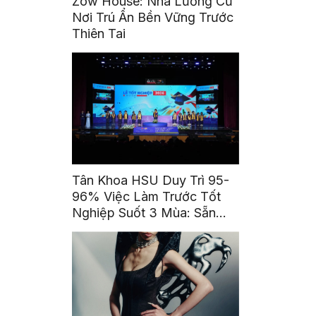
Zow House: Nhà Lưỡng Cư
Nơi Trú Ẩn Bền Vững Trước
Thiên Tai
Tân Khoa HSU Duy Trì 95-
96% Việc Làm Trước Tốt
Nghiệp Suốt 3 Mùa: Sẵn
Sàng Trở Thành Những Cái
Tên Được Tin Cậy