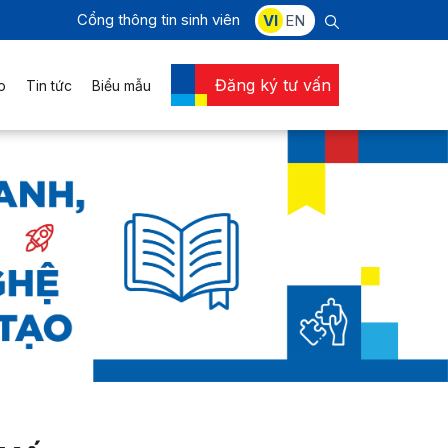
Cổng thông tin sinh viên
VI
EN
Đăng ký tư vấn
o
Tin tức
Biểu mẫu