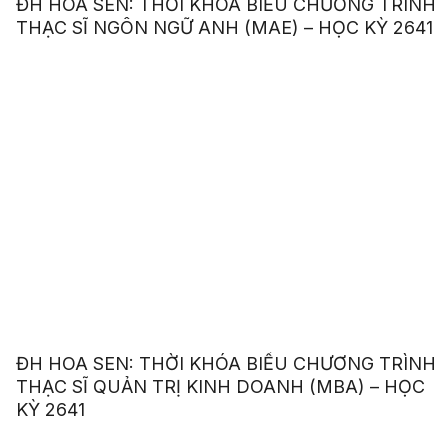
ĐH HOA SEN: THỜI KHÓA BIỂU CHƯƠNG TRÌNH
THẠC SĨ NGÔN NGỮ ANH (MAE) – HỌC KỲ 2641
ĐH HOA SEN: THỜI KHÓA BIỂU CHƯƠNG TRÌNH
THẠC SĨ QUẢN TRỊ KINH DOANH (MBA) – HỌC
KỲ 2641