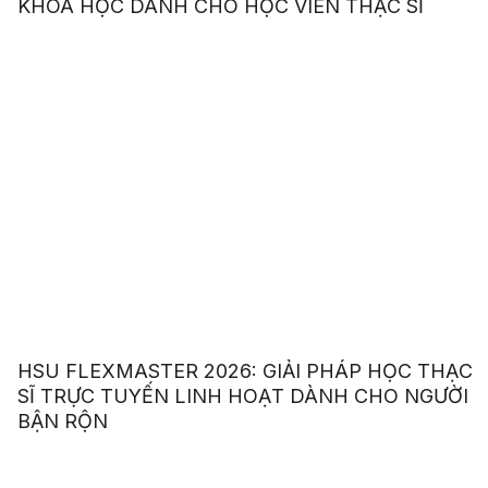
KHOA HỌC DÀNH CHO HỌC VIÊN THẠC SĨ
HSU FLEXMASTER 2026: GIẢI PHÁP HỌC THẠC
SĨ TRỰC TUYẾN LINH HOẠT DÀNH CHO NGƯỜI
BẬN RỘN