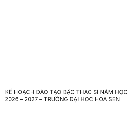
KẾ HOẠCH ĐÀO TẠO BẬC THẠC SĨ NĂM HỌC
2026 – 2027 – TRƯỜNG ĐẠI HỌC HOA SEN