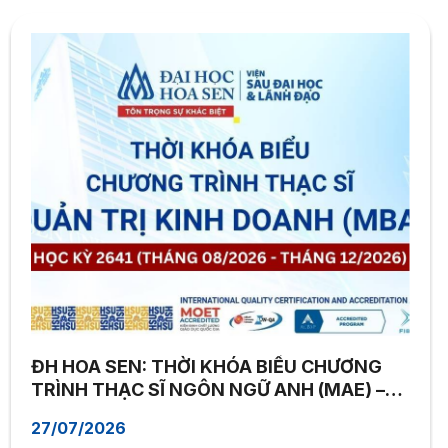
ĐH HOA SEN: THỜI KHÓA BIỂU CHƯƠNG
TRÌNH THẠC SĨ NGÔN NGỮ ANH (MAE) –
HỌC KỲ 2641
27/07/2026