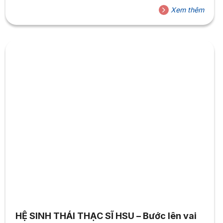
biện sắc bén – Năng lực nghiên cứu vượt trội – Kỹ năng
Xem thêm
giải quyết vấn đề – Bản lĩnh nghề nghiệp vững vàng.
HỆ SINH THÁI THẠC SĨ HSU – Bước lên vai