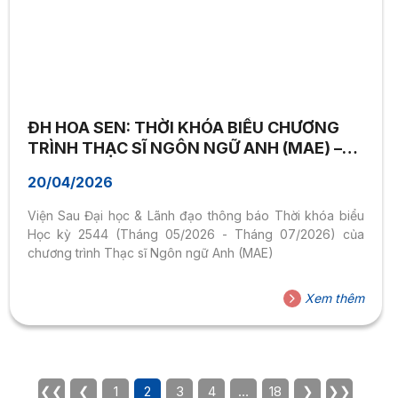
ĐH HOA SEN: THỜI KHÓA BIỂU CHƯƠNG
TRÌNH THẠC SĨ NGÔN NGỮ ANH (MAE) –
HỌC KỲ 2544
20/04/2026
Viện Sau Đại học & Lãnh đạo thông báo Thời khóa biểu
Học kỳ 2544 (Tháng 05/2026 - Tháng 07/2026) của
chương trình Thạc sĩ Ngôn ngữ Anh (MAE)
Xem thêm
❮❮
❮
1
2
3
4
…
18
❯
❯❯