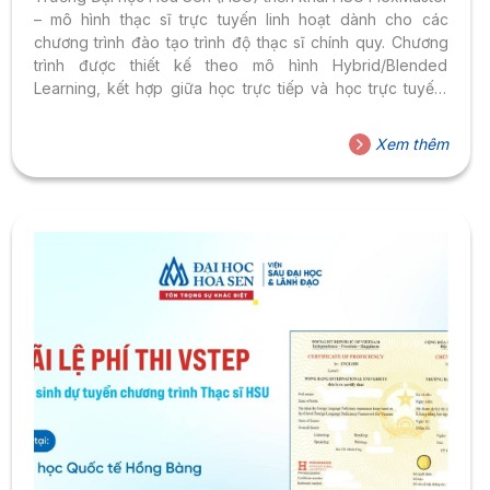
– mô hình thạc sĩ trực tuyến linh hoạt dành cho các
chương trình đào tạo trình độ thạc sĩ chính quy. Chương
trình được thiết kế theo mô hình Hybrid/Blended
Learning, kết hợp giữa học trực tiếp và học trực tuyến,
mang đến trải nghiệm học tập hiện đại, linh hoạt và phù
hợp với xu hướng giáo dục số. Thạc sĩ trực tuyến – Xu
Xem thêm
hướng học tập của thời đại số Xu hướng học tập linh
hoạt, học tập suốt đời và mô hình đào tạo
hybrid/blended...