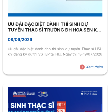
ƯU ĐÃI ĐẶC BIỆT DÀNH THÍ SINH DỰ
TUYỂN THẠC SĨ TRƯỜNG ĐH HOA SEN KHI
ĐĂNG KÝ THI VSTEP TẠI TRƯỜNG ĐH
08/06/2026
QUỐC TẾ HỒNG BÀNG – KỲ THI NGÀY 18-
19/07/2026
Ưu đãi đặc biệt dành cho thí sinh dự tuyển Thạc sĩ HSU
khi đăng ký dự thi VSTEP tại HIU. Ngày thi: 18-19/07/2026
Xem thêm