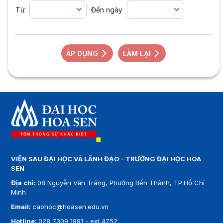
Từ
Đến ngày
ÁP DỤNG
LÀM LẠI
VIỆN SAU ĐẠI HỌC VÀ LÃNH ĐẠO - TRƯỜNG ĐẠI HỌC HOA
SEN
Địa chỉ:
08 Nguyễn Văn Tráng, Phường Bến Thành, TP.Hồ Chí
Minh
Email:
caohoc@hoasen.edu.vn
Hotline:
028 7309 1991 - ext 4752